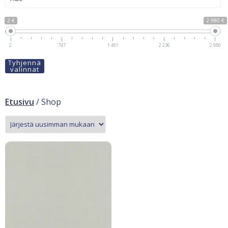
2 €
2 980 €
2
747
1 491
2 236
2 980
Tyhjennä
valinnat
Etusivu
/ Shop