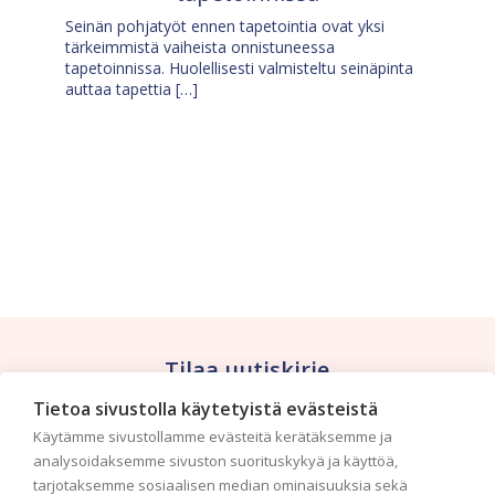
Seinän pohjatyöt ennen tapetointia ovat yksi
tärkeimmistä vaiheista onnistuneessa
tapetoinnissa. Huolellisesti valmisteltu seinäpinta
auttaa tapettia […]
Tilaa uutiskirje
Tietoa sivustolla käytetyistä evästeistä
Haluaisitko nähdä uusimmat tapettimallistot heti
Käytämme sivustollamme evästeitä kerätäksemme ja
ensimmäisenä? Naputtele tiedot alas niin
analysoidaksemme sivuston suorituskykyä ja käyttöä,
pidämme sinut ajantasalla.
tarjotaksemme sosiaalisen median ominaisuuksia sekä