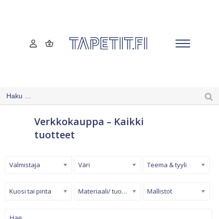
Verkkokauppa – Kaikki
tuotteet
Valmistaja
Väri
Teema & tyyli
Kuosi tai pinta
Materiaali/ tuotetyyppi
Mallistot