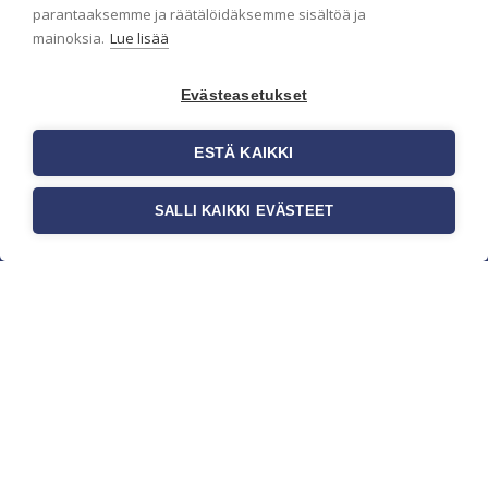
parantaaksemme ja räätälöidäksemme sisältöä ja
mainoksia.
Lue lisää
Evästeasetukset
ESTÄ KAIKKI
SALLI KAIKKI EVÄSTEET
c/o Suomen AM-Markkinointi Oy
Olemme kotimaisten tapettimarkkinoiden
edelläkävijänä ja tuomme kansainväliset
sisustus- ja tapettitrendit suomalaisiin koteihin.
Etsimme jatkuvasti uusia ideoita, inspiraatiota ja
trendejä kansainvälisiltä markkinoilta.
Rekisteriseloste
Toimitusehdot
Brandtool