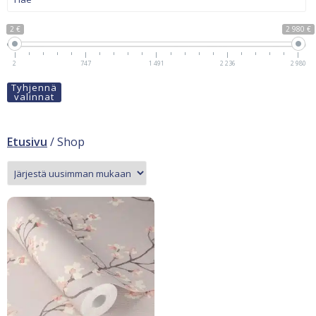
2 €
2 980 €
2
747
1 491
2 236
2 980
Tyhjennä
valinnat
Etusivu
/ Shop