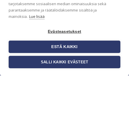
pidämme sinut ajantasalla.
tarjotaksemme sosiaalisen median ominaisuuksia sekä
parantaaksemme ja räätälöidäksemme sisältöä ja
mainoksia.
Lue lisää
Evästeasetukset
ESTÄ KAIKKI
SALLI KAIKKI EVÄSTEET
c/o Suomen AM-Markkinointi Oy
Olemme kotimaisten tapettimarkkinoiden
edelläkävijänä ja tuomme kansainväliset
sisustus- ja tapettitrendit suomalaisiin koteihin.
Etsimme jatkuvasti uusia ideoita, inspiraatiota ja
trendejä kansainvälisiltä markkinoilta.