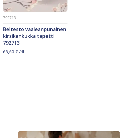
792713
Beltesto vaaleanpunainen
kirsikankukka tapetti
792713
65,60
€
/rll