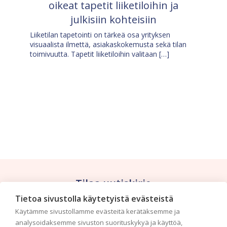
oikeat tapetit liiketiloihin ja
julkisiin kohteisiin
Liiketilan tapetointi on tärkeä osa yrityksen
visuaalista ilmettä, asiakaskokemusta sekä tilan
toimivuutta. Tapetit liiketiloihin valitaan […]
Tilaa uutiskirje
Tietoa sivustolla käytetyistä evästeistä
Haluaisitko nähdä uusimmat tapettimallistot heti
Käytämme sivustollamme evästeitä kerätäksemme ja
ensimmäisenä? Naputtele tiedot alas niin
analysoidaksemme sivuston suorituskykyä ja käyttöä,