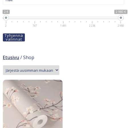
2 €
2 980 €
2
747
1 491
2 236
2 980
Tyhjennä
valinnat
Etusivu
/ Shop