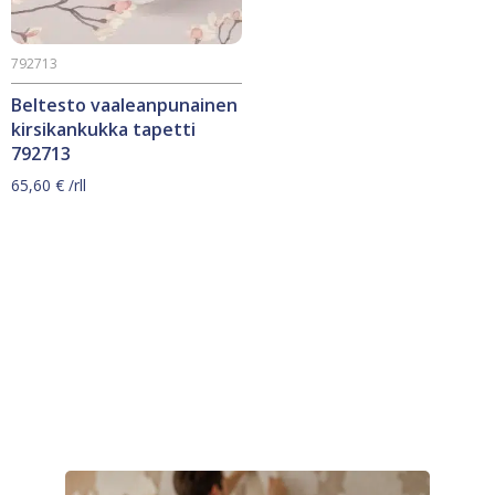
792713
Beltesto vaaleanpunainen
kirsikankukka tapetti
792713
65,60
€
/rll