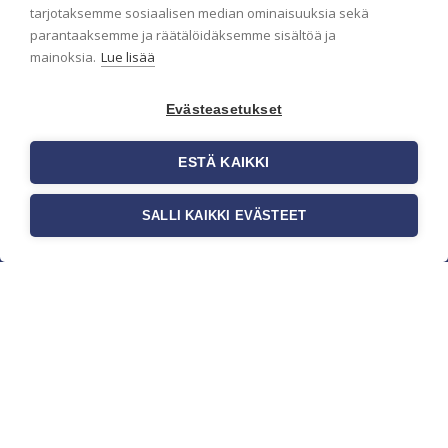
pidämme sinut ajantasalla.
tarjotaksemme sosiaalisen median ominaisuuksia sekä
parantaaksemme ja räätälöidäksemme sisältöä ja
mainoksia.
Lue lisää
Evästeasetukset
ESTÄ KAIKKI
SALLI KAIKKI EVÄSTEET
c/o Suomen AM-Markkinointi Oy
Olemme kotimaisten tapettimarkkinoiden
edelläkävijänä ja tuomme kansainväliset
sisustus- ja tapettitrendit suomalaisiin koteihin.
Etsimme jatkuvasti uusia ideoita, inspiraatiota ja
trendejä kansainvälisiltä markkinoilta.