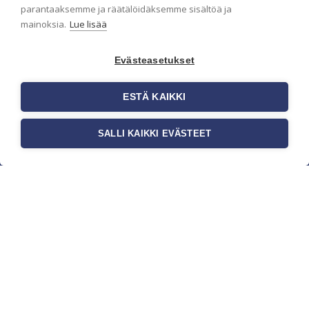
parantaaksemme ja räätälöidäksemme sisältöä ja
mainoksia.
Lue lisää
Evästeasetukset
ESTÄ KAIKKI
SALLI KAIKKI EVÄSTEET
c/o Suomen AM-Markkinointi Oy
Olemme kotimaisten tapettimarkkinoiden
edelläkävijänä ja tuomme kansainväliset
sisustus- ja tapettitrendit suomalaisiin koteihin.
Etsimme jatkuvasti uusia ideoita, inspiraatiota ja
trendejä kansainvälisiltä markkinoilta.
Rekisteriseloste
Toimitusehdot
Brandtool