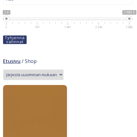
2 €
2 980 €
2
747
1 491
2 236
2 980
Tyhjennä
valinnat
Etusivu
/ Shop