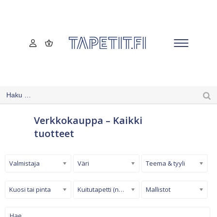
Verkkokauppa – Kaikki
tuotteet
Valmistaja
Väri
Teema & tyyli
Kuosi tai pinta
Kuitutapetti (non-woven)
Mallistot