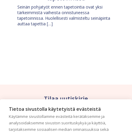
Seinän pohjatyöt ennen tapetointia ovat yksi
tärkeimmistä vaiheista onnistuneessa
tapetoinnissa. Huolellisesti valmisteltu seinäpinta
auttaa tapettia […]
Tilaa uutiskirje
Tietoa sivustolla käytetyistä evästeistä
Haluaisitko nähdä uusimmat tapettimallistot heti
Käytämme sivustollamme evästeitä kerätäksemme ja
ensimmäisenä? Naputtele tiedot alas niin
analysoidaksemme sivuston suorituskykyä ja käyttöä,
pidämme sinut ajantasalla.
tarjotaksemme sosiaalisen median ominaisuuksia sekä