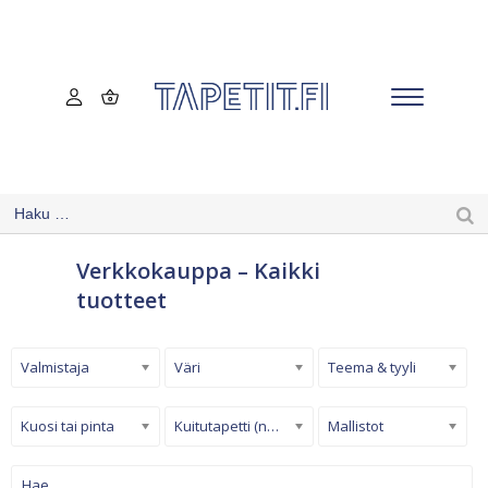
Verkkokauppa – Kaikki
tuotteet
Valmistaja
Väri
Teema & tyyli
Kuosi tai pinta
Kuitutapetti (non-woven)
Mallistot