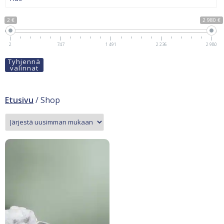
2 €
2 980 €
2
747
1 491
2 236
2 980
Tyhjennä
valinnat
Etusivu
/ Shop