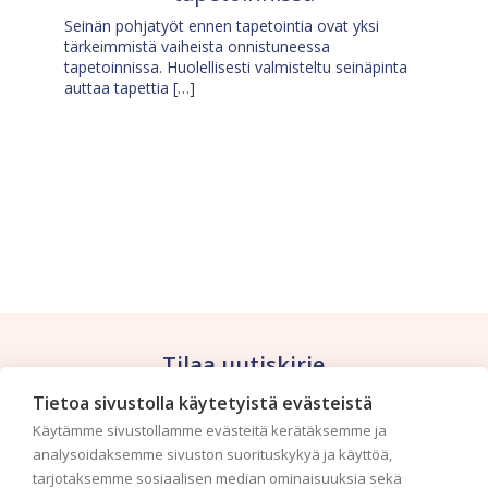
Seinän pohjatyöt ennen tapetointia ovat yksi
tärkeimmistä vaiheista onnistuneessa
tapetoinnissa. Huolellisesti valmisteltu seinäpinta
auttaa tapettia […]
Tilaa uutiskirje
Tietoa sivustolla käytetyistä evästeistä
Haluaisitko nähdä uusimmat tapettimallistot heti
Käytämme sivustollamme evästeitä kerätäksemme ja
ensimmäisenä? Naputtele tiedot alas niin
analysoidaksemme sivuston suorituskykyä ja käyttöä,
pidämme sinut ajantasalla.
tarjotaksemme sosiaalisen median ominaisuuksia sekä