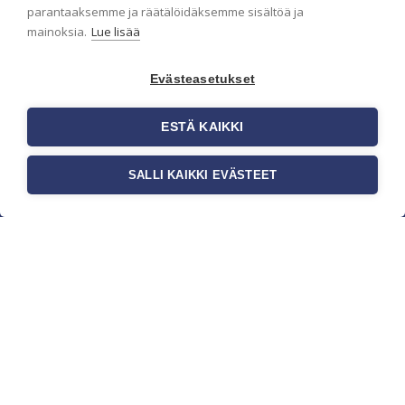
parantaaksemme ja räätälöidäksemme sisältöä ja
mainoksia.
Lue lisää
Evästeasetukset
ESTÄ KAIKKI
SALLI KAIKKI EVÄSTEET
c/o Suomen AM-Markkinointi Oy
Olemme kotimaisten tapettimarkkinoiden
edelläkävijänä ja tuomme kansainväliset
sisustus- ja tapettitrendit suomalaisiin koteihin.
Etsimme jatkuvasti uusia ideoita, inspiraatiota ja
trendejä kansainvälisiltä markkinoilta.
Rekisteriseloste
Toimitusehdot
Brandtool