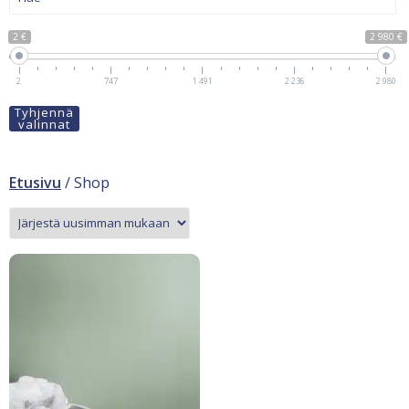
2 €
2 980 €
2
747
1 491
2 236
2 980
Tyhjennä
valinnat
Etusivu
/ Shop