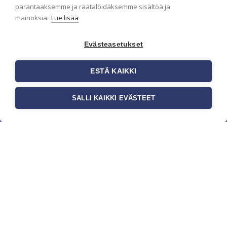
parantaaksemme ja räätälöidäksemme sisältöä ja
mainoksia.
Lue lisää
Evästeasetukset
ESTÄ KAIKKI
SALLI KAIKKI EVÄSTEET
c/o Suomen AM-Markkinointi Oy
Olemme kotimaisten tapettimarkkinoiden
edelläkävijänä ja tuomme kansainväliset
sisustus- ja tapettitrendit suomalaisiin koteihin.
Etsimme jatkuvasti uusia ideoita, inspiraatiota ja
trendejä kansainvälisiltä markkinoilta.
Rekisteriseloste
Toimitusehdot
Brandtool