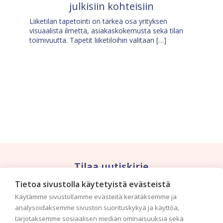
julkisiin kohteisiin
Liiketilan tapetointi on tärkeä osa yrityksen
visuaalista ilmettä, asiakaskokemusta sekä tilan
toimivuutta. Tapetit liiketiloihin valitaan […]
Tilaa uutiskirje
Tietoa sivustolla käytetyistä evästeistä
Haluaisitko nähdä uusimmat tapettimallistot heti
Käytämme sivustollamme evästeitä kerätäksemme ja
ensimmäisenä? Naputtele tiedot alas niin
analysoidaksemme sivuston suorituskykyä ja käyttöä,
pidämme sinut ajantasalla.
tarjotaksemme sosiaalisen median ominaisuuksia sekä