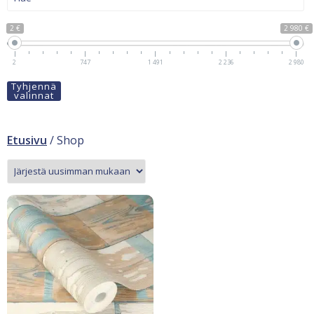
2 €
2 980 €
2
747
1 491
2 236
2 980
Tyhjennä
valinnat
Etusivu
/ Shop