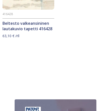
416428
Beltesto valkeansininen
lautakuvio tapetti 416428
63,10
€
/rll