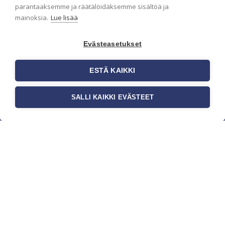
parantaaksemme ja räätälöidäksemme sisältöä ja
mainoksia.
Lue lisää
Evästeasetukset
ESTÄ KAIKKI
SALLI KAIKKI EVÄSTEET
c/o Suomen AM-Markkinointi Oy
Olemme kotimaisten tapettimarkkinoiden
edelläkävijänä ja tuomme kansainväliset
sisustus- ja tapettitrendit suomalaisiin koteihin.
Etsimme jatkuvasti uusia ideoita, inspiraatiota ja
trendejä kansainvälisiltä markkinoilta.
Rekisteriseloste
Toimitusehdot
Brandtool