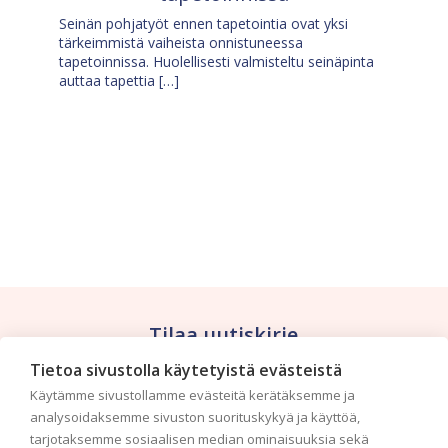
Seinän pohjatyöt ennen tapetointia ovat yksi
tärkeimmistä vaiheista onnistuneessa
tapetoinnissa. Huolellisesti valmisteltu seinäpinta
auttaa tapettia […]
Tilaa uutiskirje
Tietoa sivustolla käytetyistä evästeistä
Haluaisitko nähdä uusimmat tapettimallistot heti
Käytämme sivustollamme evästeitä kerätäksemme ja
ensimmäisenä? Naputtele tiedot alas niin
analysoidaksemme sivuston suorituskykyä ja käyttöä,
pidämme sinut ajantasalla.
tarjotaksemme sosiaalisen median ominaisuuksia sekä