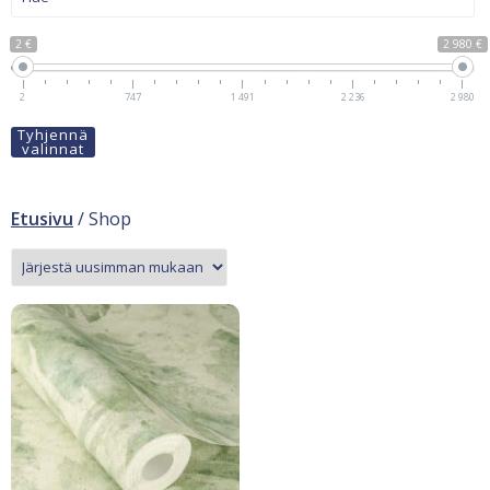
2 €
2 980 €
2
747
1 491
2 236
2 980
Tyhjennä
valinnat
Etusivu
/ Shop