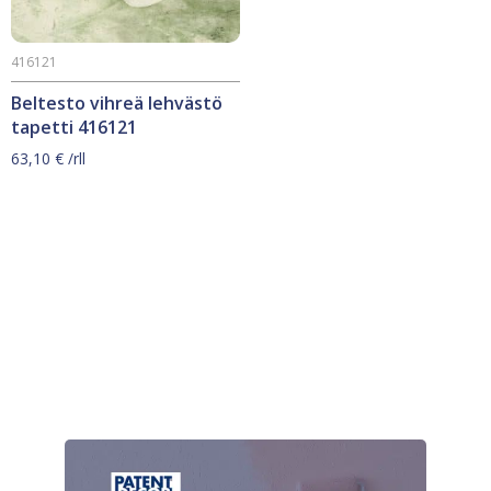
416121
Beltesto vihreä lehvästö
tapetti 416121
63,10
€
/rll