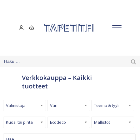
Verkkokauppa – Kaikki
tuotteet
Valmistaja
Väri
Teema & tyyli
Kuosi tai pinta
Ecodeco
Mallistot