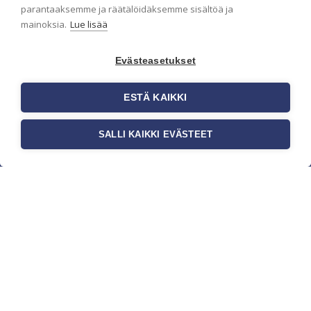
parantaaksemme ja räätälöidäksemme sisältöä ja
mainoksia.
Lue lisää
Evästeasetukset
ESTÄ KAIKKI
SALLI KAIKKI EVÄSTEET
c/o Suomen AM-Markkinointi Oy
Olemme kotimaisten tapettimarkkinoiden
edelläkävijänä ja tuomme kansainväliset
sisustus- ja tapettitrendit suomalaisiin koteihin.
Etsimme jatkuvasti uusia ideoita, inspiraatiota ja
trendejä kansainvälisiltä markkinoilta.
Rekisteriseloste
Toimitusehdot
Brandtool