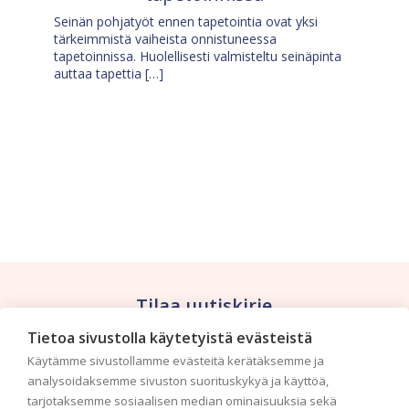
Seinän pohjatyöt ennen tapetointia ovat yksi
tärkeimmistä vaiheista onnistuneessa
tapetoinnissa. Huolellisesti valmisteltu seinäpinta
auttaa tapettia […]
Tilaa uutiskirje
Tietoa sivustolla käytetyistä evästeistä
Haluaisitko nähdä uusimmat tapettimallistot heti
Käytämme sivustollamme evästeitä kerätäksemme ja
ensimmäisenä? Naputtele tiedot alas niin
analysoidaksemme sivuston suorituskykyä ja käyttöä,
pidämme sinut ajantasalla.
tarjotaksemme sosiaalisen median ominaisuuksia sekä