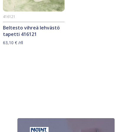
416121
Beltesto vihreä lehvästö
tapetti 416121
63,10
€
/rll