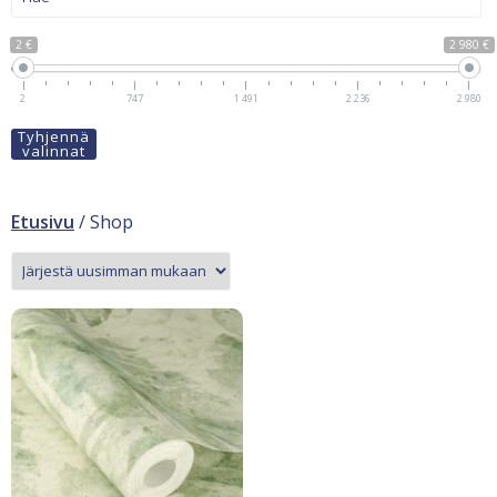
2 €
2 980 €
2
747
1 491
2 236
2 980
Tyhjennä
valinnat
Etusivu
/ Shop