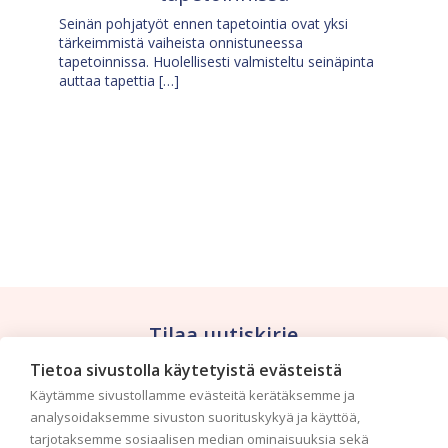
Seinän pohjatyöt ennen tapetointia ovat yksi
tärkeimmistä vaiheista onnistuneessa
tapetoinnissa. Huolellisesti valmisteltu seinäpinta
auttaa tapettia […]
Tilaa uutiskirje
Tietoa sivustolla käytetyistä evästeistä
Haluaisitko nähdä uusimmat tapettimallistot heti
Käytämme sivustollamme evästeitä kerätäksemme ja
ensimmäisenä? Naputtele tiedot alas niin
analysoidaksemme sivuston suorituskykyä ja käyttöä,
pidämme sinut ajantasalla.
tarjotaksemme sosiaalisen median ominaisuuksia sekä