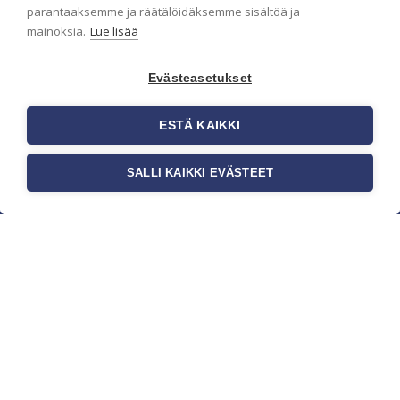
parantaaksemme ja räätälöidäksemme sisältöä ja
mainoksia.
Lue lisää
Evästeasetukset
ESTÄ KAIKKI
SALLI KAIKKI EVÄSTEET
c/o Suomen AM-Markkinointi Oy
Olemme kotimaisten tapettimarkkinoiden
edelläkävijänä ja tuomme kansainväliset
sisustus- ja tapettitrendit suomalaisiin koteihin.
Etsimme jatkuvasti uusia ideoita, inspiraatiota ja
trendejä kansainvälisiltä markkinoilta.
Rekisteriseloste
Toimitusehdot
Brandtool