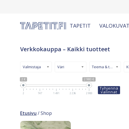
TAPETIT
VALOKUVAT
Verkkokauppa – Kaikki tuotteet
Valmistaja
Väri
Teema & tyyli
2 €
2 980 €
Tyhjennä
valinnat
2
747
1 491
2 236
2 980
Etusivu
/ Shop