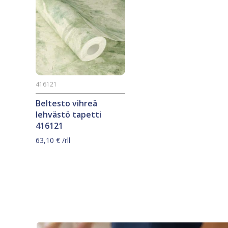
416121
Beltesto vihreä
lehvästö tapetti
416121
63,10
€
/rll