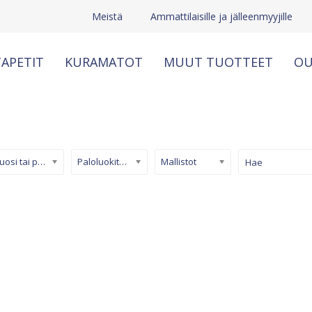
Meistä
Ammattilaisille ja jälleenmyyjille
APETIT
KURAMATOT
MUUT TUOTTEET
OU
Kuosi tai pinta
Paloluokiteltu tapetti
Mallistot