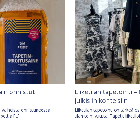
äin onnistut
Liiketilan tapetointi – 
julkisiin kohteisiin
ä vaiheista onnistuneessa
Liiketilan tapetointi on tärkeä 
apettia […]
tilan toimivuutta. Tapetit liiketilo