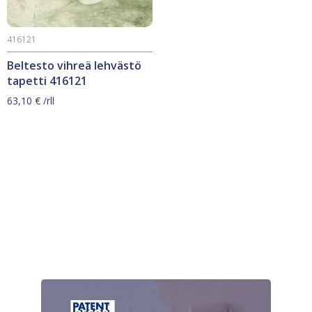
416121
Beltesto vihreä lehvästö
tapetti 416121
63,10
€
/rll