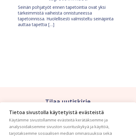
Seinän pohjatyöt ennen tapetointia ovat yksi
tärkeimmistä vaiheista onnistuneessa
tapetoinnissa. Huolellisesti valmisteltu seinäpinta
auttaa tapettia […]
Tilaa uutiskirje
Tietoa sivustolla käytetyistä evästeistä
Haluaisitko nähdä uusimmat tapettimallistot heti
Käytämme sivustollamme evästeitä kerätäksemme ja
ensimmäisenä? Naputtele tiedot alas niin
analysoidaksemme sivuston suorituskykyä ja käyttöä,
pidämme sinut ajantasalla.
tarjotaksemme sosiaalisen median ominaisuuksia sekä