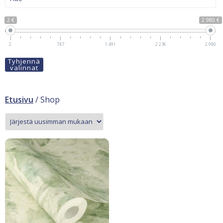
2 €
2 980 €
2
747
1 491
2 236
2 980
Tyhjennä
valinnat
Etusivu
/ Shop