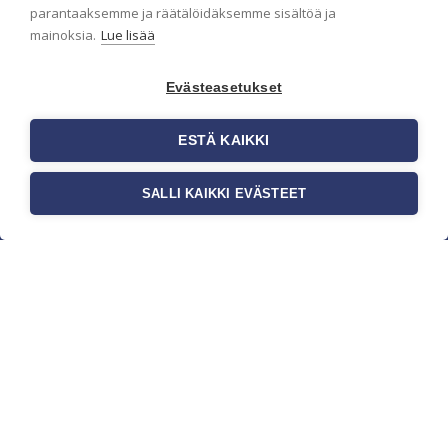
parantaaksemme ja räätälöidäksemme sisältöä ja
mainoksia.
Lue lisää
Evästeasetukset
ESTÄ KAIKKI
SALLI KAIKKI EVÄSTEET
c/o Suomen AM-Markkinointi Oy
Olemme kotimaisten tapettimarkkinoiden
edelläkävijänä ja tuomme kansainväliset
sisustus- ja tapettitrendit suomalaisiin koteihin.
Etsimme jatkuvasti uusia ideoita, inspiraatiota ja
trendejä kansainvälisiltä markkinoilta.
Rekisteriseloste
Toimitusehdot
Brandtool