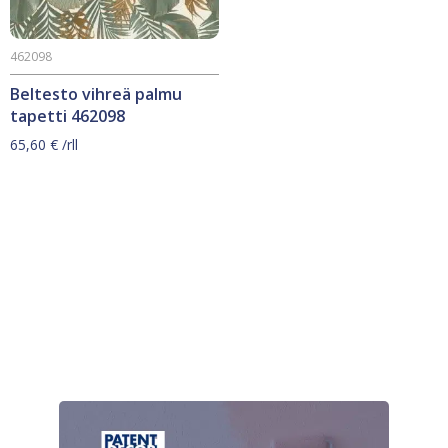
462098
Beltesto vihreä palmu
tapetti 462098
65,60
€
/rll