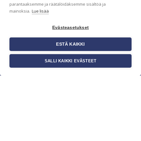
parantaaksemme ja räätälöidäksemme sisältöä ja
mainoksia.
Lue lisää
Evästeasetukset
ESTÄ KAIKKI
SALLI KAIKKI EVÄSTEET
c/o Suomen AM-Markkinointi Oy
Olemme kotimaisten tapettimarkkinoiden
edelläkävijänä ja tuomme kansainväliset
sisustus- ja tapettitrendit suomalaisiin koteihin.
Etsimme jatkuvasti uusia ideoita, inspiraatiota ja
trendejä kansainvälisiltä markkinoilta.
Rekisteriseloste
Toimitusehdot
Brandtool