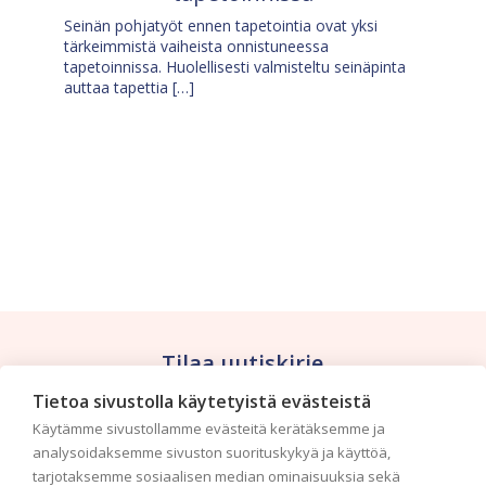
Seinän pohjatyöt ennen tapetointia ovat yksi
tärkeimmistä vaiheista onnistuneessa
tapetoinnissa. Huolellisesti valmisteltu seinäpinta
auttaa tapettia […]
Tilaa uutiskirje
Tietoa sivustolla käytetyistä evästeistä
Haluaisitko nähdä uusimmat tapettimallistot heti
Käytämme sivustollamme evästeitä kerätäksemme ja
ensimmäisenä? Naputtele tiedot alas niin
analysoidaksemme sivuston suorituskykyä ja käyttöä,
pidämme sinut ajantasalla.
tarjotaksemme sosiaalisen median ominaisuuksia sekä