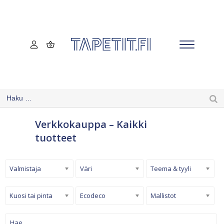
Verkkokauppa – Kaikki
tuotteet
Valmistaja
Väri
Teema & tyyli
Kuosi tai pinta
Ecodeco
Mallistot