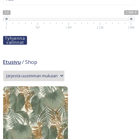
2 €
2 980 €
2
747
1 491
2 236
2 980
Tyhjennä
valinnat
Etusivu
/ Shop