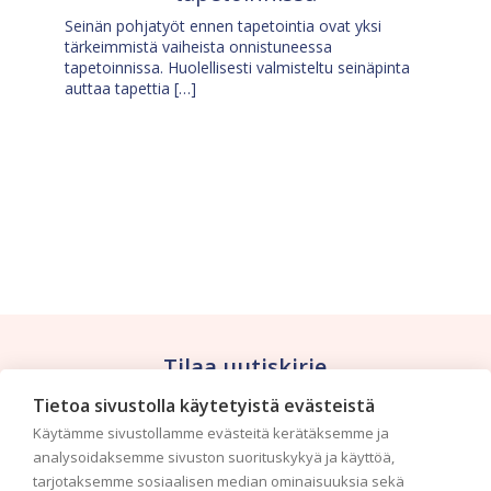
Seinän pohjatyöt ennen tapetointia ovat yksi
tärkeimmistä vaiheista onnistuneessa
tapetoinnissa. Huolellisesti valmisteltu seinäpinta
auttaa tapettia […]
Tilaa uutiskirje
Tietoa sivustolla käytetyistä evästeistä
Haluaisitko nähdä uusimmat tapettimallistot heti
Käytämme sivustollamme evästeitä kerätäksemme ja
ensimmäisenä? Naputtele tiedot alas niin
analysoidaksemme sivuston suorituskykyä ja käyttöä,
pidämme sinut ajantasalla.
tarjotaksemme sosiaalisen median ominaisuuksia sekä