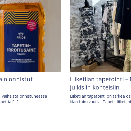
äin onnistut
Liiketilan tapetointi – 
julkisiin kohteisiin
ä vaiheista onnistuneessa
Liiketilan tapetointi on tärkeä 
apettia […]
tilan toimivuutta. Tapetit liiketilo