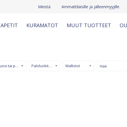
Meistä
Ammattilaisille ja jälleenmyyjille
APETIT
KURAMATOT
MUUT TUOTTEET
OU
Kuosi tai pinta
Paloluokiteltu tapetti
Mallistot