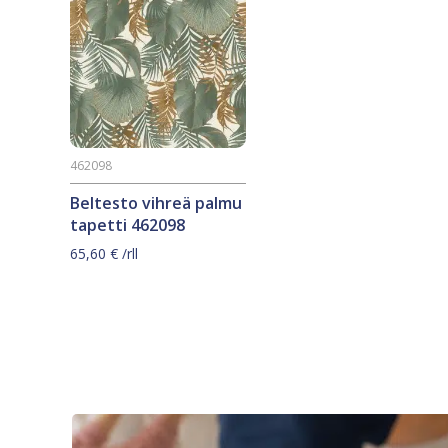
462098
Beltesto vihreä palmu
tapetti 462098
65,60
€
/rll