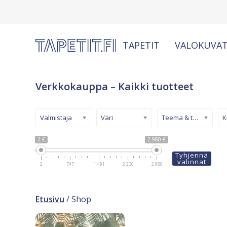
TAPETIT
VALOKUVAT
Verkkokauppa – Kaikki tuotteet
Valmistaja
Väri
Teema & tyyli
2 €
2 980 €
Tyhjennä
valinnat
2
747
1 491
2 236
2 980
Etusivu
/ Shop