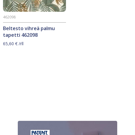
462098
Beltesto vihreä palmu
tapetti 462098
65,60
€
/rll