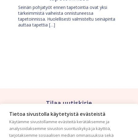
Seinän pohjatyöt ennen tapetointia ovat yksi
tärkeimmistä vaiheista onnistuneessa
tapetoinnissa. Huolellisesti valmisteltu seinäpinta
auttaa tapettia […]
Tilaa uutiskirje
Tietoa sivustolla käytetyistä evästeistä
Haluaisitko nähdä uusimmat tapettimallistot heti
Käytämme sivustollamme evästeitä kerätäksemme ja
ensimmäisenä? Naputtele tiedot alas niin
analysoidaksemme sivuston suorituskykyä ja käyttöä,
pidämme sinut ajantasalla.
tarjotaksemme sosiaalisen median ominaisuuksia sekä