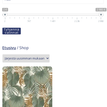
2 €
2 980 €
2
747
1 491
2 236
2 980
Tyhjennä
valinnat
Etusivu
/ Shop