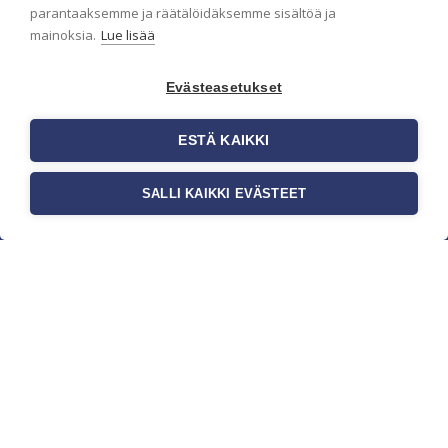
parantaaksemme ja räätälöidäksemme sisältöä ja
mainoksia.
Lue lisää
Evästeasetukset
ESTÄ KAIKKI
SALLI KAIKKI EVÄSTEET
c/o Suomen AM-Markkinointi Oy
Olemme kotimaisten tapettimarkkinoiden
edelläkävijänä ja tuomme kansainväliset
sisustus- ja tapettitrendit suomalaisiin koteihin.
Etsimme jatkuvasti uusia ideoita, inspiraatiota ja
trendejä kansainvälisiltä markkinoilta.
Rekisteriseloste
Toimitusehdot
Brandtool