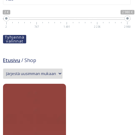
2 €
2 980 €
2
747
1 491
2 236
2 980
Tyhjennä
valinnat
Etusivu
/ Shop