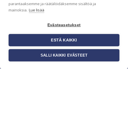
parantaaksemme ja räätälöidäksemme sisältöä ja
mainoksia.
Lue lisää
Evästeasetukset
ESTÄ KAIKKI
SALLI KAIKKI EVÄSTEET
c/o Suomen AM-Markkinointi Oy
Olemme kotimaisten tapettimarkkinoiden
edelläkävijänä ja tuomme kansainväliset
sisustus- ja tapettitrendit suomalaisiin koteihin.
Etsimme jatkuvasti uusia ideoita, inspiraatiota ja
trendejä kansainvälisiltä markkinoilta.
Rekisteriseloste
Toimitusehdot
Brandtool