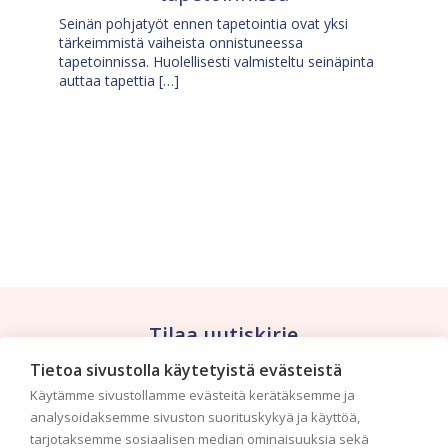
Seinän pohjatyöt ennen tapetointia ovat yksi
tärkeimmistä vaiheista onnistuneessa
tapetoinnissa. Huolellisesti valmisteltu seinäpinta
auttaa tapettia […]
Tilaa uutiskirje
Tietoa sivustolla käytetyistä evästeistä
Haluaisitko nähdä uusimmat tapettimallistot heti
Käytämme sivustollamme evästeitä kerätäksemme ja
ensimmäisenä? Naputtele tiedot alas niin
analysoidaksemme sivuston suorituskykyä ja käyttöä,
pidämme sinut ajantasalla.
tarjotaksemme sosiaalisen median ominaisuuksia sekä