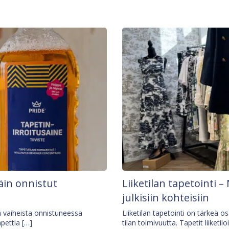
äin onnistut
Liiketilan tapetointi – 
julkisiin kohteisiin
ä vaiheista onnistuneessa
Liiketilan tapetointi on tärkeä 
apettia […]
tilan toimivuutta. Tapetit liiketilo