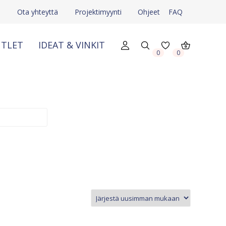
e
Ota yhteyttä
Projektimyynti
Ohjeet
FAQ
TLET
IDEAT & VINKIT
0
0
X
X