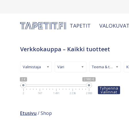
TAPETIT
VALOKUVAT
Verkkokauppa – Kaikki tuotteet
Valmistaja
Väri
Teema & tyyli
2 €
2 980 €
Tyhjennä
valinnat
2
747
1 491
2 236
2 980
Etusivu
/ Shop