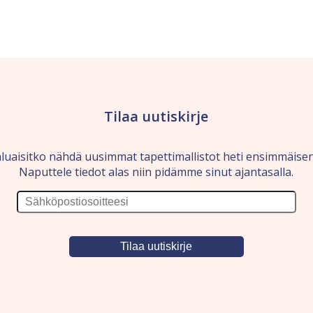
Tilaa uutiskirje
luaisitko nähdä uusimmat tapettimallistot heti ensimmäise
Naputtele tiedot alas niin pidämme sinut ajantasalla.