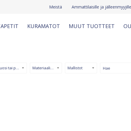
Meistä
Ammattilaisille ja jälleenmyyjill
APETIT
KURAMATOT
MUUT TUOTTEET
OU
Kuosi tai pinta
Materiaali/ tuotetyyppi
Mallistot