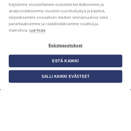
Käytämme sivustollamme evästeitä kerätäksemme ja
analysoidaksemme sivuston suorituskykyä ja käyttöä,
tarjotaksemme sosiaalisen median ominaisuuksia sekä
parantaaksemme ja räätälöidäksemme sisältöä ja
mainoksia.
Lue lisää
Evästeasetukset
ESTÄ KAIKKI
c/o Suomen AM-Markkinointi Oy
Olemme kotimaisten tapettimarkkinoiden
SALLI KAIKKI EVÄSTEET
edelläkävijänä ja tuomme kansainväliset sisustus-
ja tapettitrendit suomalaisiin koteihin. Etsimme
jatkuvasti uusia ideoita, inspiraatiota ja trendejä
kansainvälisiltä markkinoilta.
Rekisteriseloste
Toimitusehdot
Brandtool