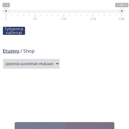
2 €
2 980 €
2
747
1 491
2 236
2 980
Tyhjennä
valinnat
Etusivu
/ Shop