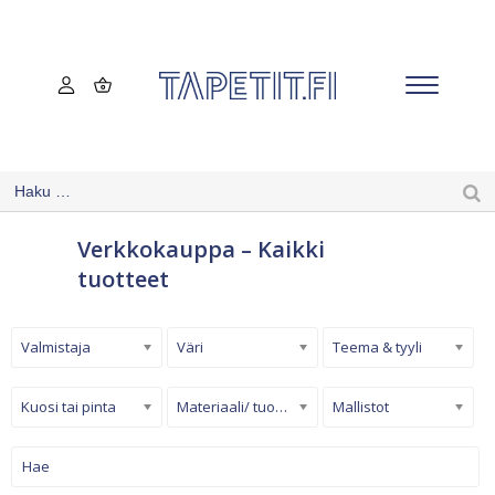
Verkkokauppa – Kaikki
tuotteet
Valmistaja
Väri
Teema & tyyli
Kuosi tai pinta
Materiaali/ tuotetyyppi
Mallistot