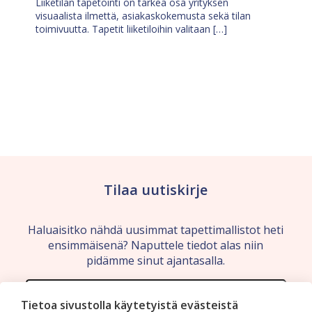
Liiketilan tapetointi on tärkeä osa yrityksen
visuaalista ilmettä, asiakaskokemusta sekä tilan
toimivuutta. Tapetit liiketiloihin valitaan […]
Tilaa uutiskirje
Haluaisitko nähdä uusimmat tapettimallistot heti
ensimmäisenä? Naputtele tiedot alas niin
pidämme sinut ajantasalla.
Tietoa sivustolla käytetyistä evästeistä