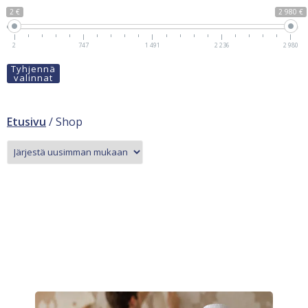
2 €
2 980 €
2
747
1 491
2 236
2 980
Tyhjennä
valinnat
Etusivu
/ Shop