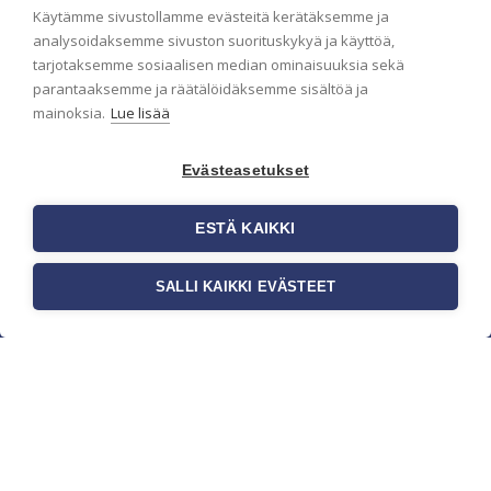
Käytämme sivustollamme evästeitä kerätäksemme ja
analysoidaksemme sivuston suorituskykyä ja käyttöä,
tarjotaksemme sosiaalisen median ominaisuuksia sekä
parantaaksemme ja räätälöidäksemme sisältöä ja
mainoksia.
Lue lisää
Evästeasetukset
ESTÄ KAIKKI
c/o Suomen AM-Markkinointi Oy
Olemme kotimaisten tapettimarkkinoiden
SALLI KAIKKI EVÄSTEET
edelläkävijänä ja tuomme kansainväliset sisustus-
ja tapettitrendit suomalaisiin koteihin. Etsimme
jatkuvasti uusia ideoita, inspiraatiota ja trendejä
kansainvälisiltä markkinoilta.
Rekisteriseloste
Toimitusehdot
Brandtool