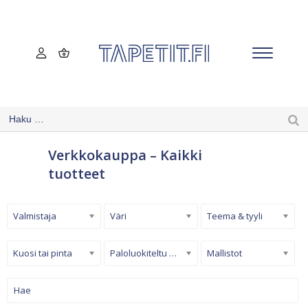
Verkkokauppa – Kaikki
tuotteet
Valmistaja
Väri
Teema & tyyli
Kuosi tai pinta
Paloluokiteltu tapetti
Mallistot