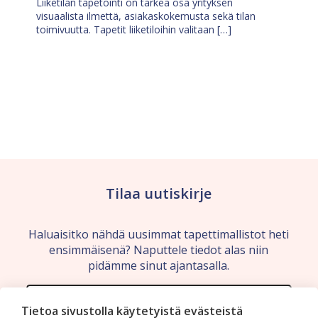
Liiketilan tapetointi on tärkeä osa yrityksen
visuaalista ilmettä, asiakaskokemusta sekä tilan
toimivuutta. Tapetit liiketiloihin valitaan […]
Tilaa uutiskirje
Haluaisitko nähdä uusimmat tapettimallistot heti
ensimmäisenä? Naputtele tiedot alas niin
pidämme sinut ajantasalla.
Tietoa sivustolla käytetyistä evästeistä