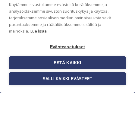
Käytämme sivustollamme evästeitä kerätäksemme ja
analysoidaksemme sivuston suorituskykyä ja käyttöä,
tarjotaksemme sosiaalisen median ominaisuuksia sekä
parantaaksemme ja räätälöidäksemme sisältöä ja
mainoksia.
Lue lisää
Evästeasetukset
ESTÄ KAIKKI
c/o Suomen AM-Markkinointi Oy
Olemme kotimaisten tapettimarkkinoiden
SALLI KAIKKI EVÄSTEET
edelläkävijänä ja tuomme kansainväliset sisustus-
ja tapettitrendit suomalaisiin koteihin. Etsimme
jatkuvasti uusia ideoita, inspiraatiota ja trendejä
kansainvälisiltä markkinoilta.
Rekisteriseloste
Toimitusehdot
Brandtool