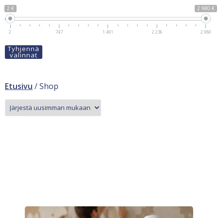
2 €
2 980 €
2
747
1 491
2 236
2 980
Tyhjennä
valinnat
Etusivu
/ Shop