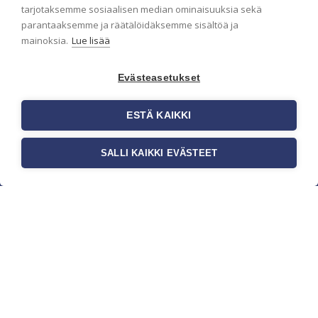
pidämme sinut ajantasalla.
tarjotaksemme sosiaalisen median ominaisuuksia sekä
parantaaksemme ja räätälöidäksemme sisältöä ja
mainoksia.
Lue lisää
Evästeasetukset
ESTÄ KAIKKI
SALLI KAIKKI EVÄSTEET
c/o Suomen AM-Markkinointi Oy
Olemme kotimaisten tapettimarkkinoiden
edelläkävijänä ja tuomme kansainväliset
sisustus- ja tapettitrendit suomalaisiin koteihin.
Etsimme jatkuvasti uusia ideoita, inspiraatiota ja
trendejä kansainvälisiltä markkinoilta.