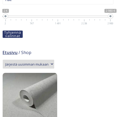
2 €
2 980 €
2
747
1 491
2 236
2 980
Tyhjennä
valinnat
Etusivu
/ Shop