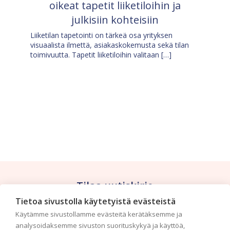
oikeat tapetit liiketiloihin ja
julkisiin kohteisiin
Liiketilan tapetointi on tärkeä osa yrityksen
visuaalista ilmettä, asiakaskokemusta sekä tilan
toimivuutta. Tapetit liiketiloihin valitaan […]
Tilaa uutiskirje
Tietoa sivustolla käytetyistä evästeistä
Haluaisitko nähdä uusimmat tapettimallistot heti
Käytämme sivustollamme evästeitä kerätäksemme ja
ensimmäisenä? Naputtele tiedot alas niin
analysoidaksemme sivuston suorituskykyä ja käyttöä,