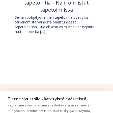
tapetointia – Näin onnistut
tapetoinnissa
Seinän pohjatyöt ennen tapetointia ovat yksi
tärkeimmistä vaiheista onnistuneessa
tapetoinnissa. Huolellisesti valmisteltu seinäpinta
auttaa tapettia […]
Tilaa uutiskirje
Tietoa sivustolla käytetyistä evästeistä
Käytämme sivustollamme evästeitä kerätäksemme ja
Haluaisitko nähdä uusimmat tapettimallistot heti
analysoidaksemme sivuston suorituskykyä ja käyttöä,