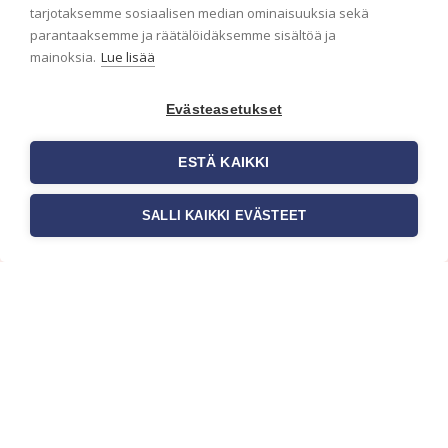
ensimmäisenä? Naputtele tiedot alas niin
tarjotaksemme sosiaalisen median ominaisuuksia sekä
pidämme sinut ajantasalla.
parantaaksemme ja räätälöidäksemme sisältöä ja
mainoksia.
Lue lisää
Evästeasetukset
ESTÄ KAIKKI
SALLI KAIKKI EVÄSTEET
c/o Suomen AM-Markkinointi Oy
Olemme kotimaisten tapettimarkkinoiden
edelläkävijänä ja tuomme kansainväliset
sisustus- ja tapettitrendit suomalaisiin koteihin.
Etsimme jatkuvasti uusia ideoita, inspiraatiota ja