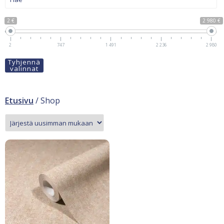
2 €
2 980 €
2
747
1 491
2 236
2 980
Tyhjennä
valinnat
Etusivu
/ Shop