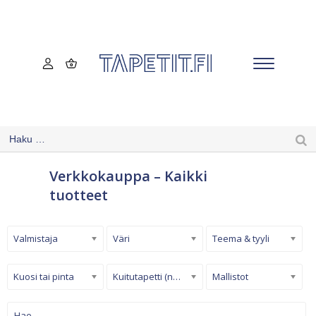
Verkkokauppa – Kaikki
tuotteet
Valmistaja
Väri
Teema & tyyli
Kuosi tai pinta
Kuitutapetti (non-woven)
Mallistot