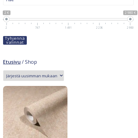
2 €
2 980 €
2
747
1 491
2 236
2 980
Tyhjennä
valinnat
Etusivu
/ Shop