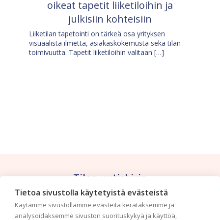
oikeat tapetit liiketiloihin ja
julkisiin kohteisiin
Liiketilan tapetointi on tärkeä osa yrityksen
visuaalista ilmettä, asiakaskokemusta sekä tilan
toimivuutta. Tapetit liiketiloihin valitaan […]
Tilaa uutiskirje
Tietoa sivustolla käytetyistä evästeistä
Haluaisitko nähdä uusimmat tapettimallistot heti
Käytämme sivustollamme evästeitä kerätäksemme ja
ensimmäisenä? Naputtele tiedot alas niin
analysoidaksemme sivuston suorituskykyä ja käyttöä,