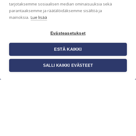
pidämme sinut ajantasalla.
tarjotaksemme sosiaalisen median ominaisuuksia sekä
parantaaksemme ja räätälöidäksemme sisältöä ja
mainoksia.
Lue lisää
Evästeasetukset
ESTÄ KAIKKI
SALLI KAIKKI EVÄSTEET
c/o Suomen AM-Markkinointi Oy
Olemme kotimaisten tapettimarkkinoiden
edelläkävijänä ja tuomme kansainväliset
sisustus- ja tapettitrendit suomalaisiin koteihin.
Etsimme jatkuvasti uusia ideoita, inspiraatiota ja
trendejä kansainvälisiltä markkinoilta.