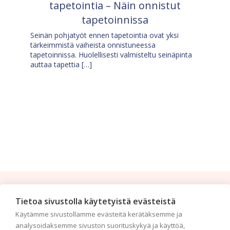
tapetointia – Näin onnistut
tapetoinnissa
Seinän pohjatyöt ennen tapetointia ovat yksi
tärkeimmistä vaiheista onnistuneessa
tapetoinnissa. Huolellisesti valmisteltu seinäpinta
auttaa tapettia […]
Tilaa uutiskirje
Tietoa sivustolla käytetyistä evästeistä
Käytämme sivustollamme evästeitä kerätäksemme ja
Haluaisitko nähdä uusimmat tapettimallistot heti
analysoidaksemme sivuston suorituskykyä ja käyttöä,