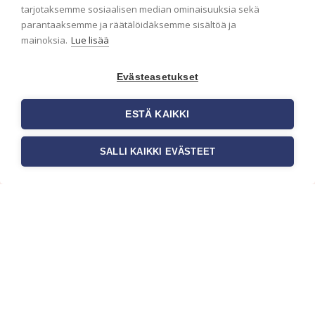
ensimmäisenä? Naputtele tiedot alas niin
tarjotaksemme sosiaalisen median ominaisuuksia sekä
pidämme sinut ajantasalla.
parantaaksemme ja räätälöidäksemme sisältöä ja
mainoksia.
Lue lisää
Evästeasetukset
ESTÄ KAIKKI
SALLI KAIKKI EVÄSTEET
c/o Suomen AM-Markkinointi Oy
Olemme kotimaisten tapettimarkkinoiden
edelläkävijänä ja tuomme kansainväliset
sisustus- ja tapettitrendit suomalaisiin koteihin.
Etsimme jatkuvasti uusia ideoita, inspiraatiota ja