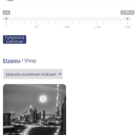
2 €
2 980 €
2
747
1 491
2 236
2 980
Tyhjennä
valinnat
Etusivu
/ Shop