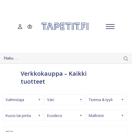
Verkkokauppa – Kaikki
tuotteet
Valmistaja
Väri
Teema & tyyli
Kuosi tai pinta
Ecodeco
Mallistot