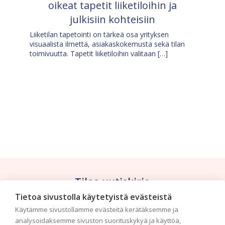
oikeat tapetit liiketiloihin ja
julkisiin kohteisiin
Liiketilan tapetointi on tärkeä osa yrityksen
visuaalista ilmettä, asiakaskokemusta sekä tilan
toimivuutta. Tapetit liiketiloihin valitaan […]
Tilaa uutiskirje
Tietoa sivustolla käytetyistä evästeistä
Haluaisitko nähdä uusimmat tapettimallistot heti
Käytämme sivustollamme evästeitä kerätäksemme ja
ensimmäisenä? Naputtele tiedot alas niin
analysoidaksemme sivuston suorituskykyä ja käyttöä,