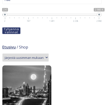
2 €
2 980 €
2
747
1 491
2 236
2 980
Tyhjennä
valinnat
Etusivu
/ Shop