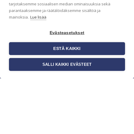
pidämme sinut ajantasalla.
tarjotaksemme sosiaalisen median ominaisuuksia sekä
parantaaksemme ja räätälöidäksemme sisältöä ja
mainoksia.
Lue lisää
Evästeasetukset
ESTÄ KAIKKI
SALLI KAIKKI EVÄSTEET
c/o Suomen AM-Markkinointi Oy
Olemme kotimaisten tapettimarkkinoiden
edelläkävijänä ja tuomme kansainväliset
sisustus- ja tapettitrendit suomalaisiin koteihin.
Etsimme jatkuvasti uusia ideoita, inspiraatiota ja
trendejä kansainvälisiltä markkinoilta.