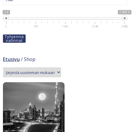
2 €
2 980 €
2
747
1 491
2 236
2 980
Tyhjennä
valinnat
Etusivu
/ Shop