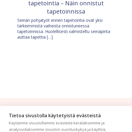
tapetointia – Näin onnistut
tapetoinnissa
Seinän pohjatyöt ennen tapetointia ovat yksi
tärkeimmistä vaiheista onnistuneessa
tapetoinnissa. Huolellisesti valmisteltu seinäpinta
auttaa tapettia […]
Tilaa uutiskirje
Tietoa sivustolla käytetyistä evästeistä
Käytämme sivustollamme evästeitä kerätäksemme ja
Haluaisitko nähdä uusimmat tapettimallistot heti
analysoidaksemme sivuston suorituskykyä ja käyttöä,