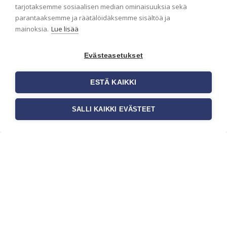
ensimmäisenä? Naputtele tiedot alas niin
tarjotaksemme sosiaalisen median ominaisuuksia sekä
pidämme sinut ajantasalla.
parantaaksemme ja räätälöidäksemme sisältöä ja
mainoksia.
Lue lisää
Evästeasetukset
ESTÄ KAIKKI
SALLI KAIKKI EVÄSTEET
c/o Suomen AM-Markkinointi Oy
Olemme kotimaisten tapettimarkkinoiden
edelläkävijänä ja tuomme kansainväliset
sisustus- ja tapettitrendit suomalaisiin koteihin.
Etsimme jatkuvasti uusia ideoita, inspiraatiota ja