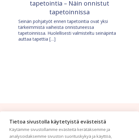
tapetointia – Näin onnistut
tapetoinnissa
Seinän pohjatyöt ennen tapetointia ovat yksi
tärkeimmistä vaiheista onnistuneessa
tapetoinnissa. Huolellisesti valmisteltu seinäpinta
auttaa tapettia […]
Tilaa uutiskirje
Tietoa sivustolla käytetyistä evästeistä
Käytämme sivustollamme evästeitä kerätäksemme ja
Haluaisitko nähdä uusimmat tapettimallistot heti
analysoidaksemme sivuston suorituskykyä ja käyttöä,