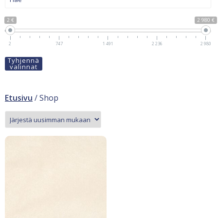
2 €
2 980 €
2
747
1 491
2 236
2 980
Tyhjennä
valinnat
Etusivu
/ Shop