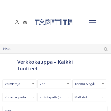
Verkkokauppa – Kaikki
tuotteet
Valmistaja
Väri
Teema & tyyli
Kuosi tai pinta
Kuitutapetti (non-woven)
Mallistot