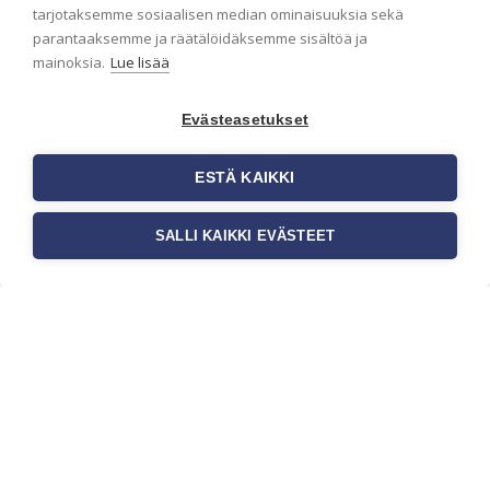
ensimmäisenä? Naputtele tiedot alas niin
tarjotaksemme sosiaalisen median ominaisuuksia sekä
pidämme sinut ajantasalla.
parantaaksemme ja räätälöidäksemme sisältöä ja
mainoksia.
Lue lisää
Evästeasetukset
ESTÄ KAIKKI
SALLI KAIKKI EVÄSTEET
c/o Suomen AM-Markkinointi Oy
Olemme kotimaisten tapettimarkkinoiden
edelläkävijänä ja tuomme kansainväliset
sisustus- ja tapettitrendit suomalaisiin koteihin.
Etsimme jatkuvasti uusia ideoita, inspiraatiota ja