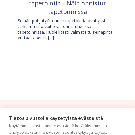
tapetointia – Näin onnistut
tapetoinnissa
Seinän pohjatyöt ennen tapetointia ovat yksi
tärkeimmistä vaiheista onnistuneessa
tapetoinnissa. Huolellisesti valmisteltu seinäpinta
auttaa tapettia […]
Tilaa uutiskirje
Tietoa sivustolla käytetyistä evästeistä
Käytämme sivustollamme evästeitä kerätäksemme ja
Haluaisitko nähdä uusimmat tapettimallistot heti
analysoidaksemme sivuston suorituskykyä ja käyttöä,