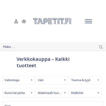
Verkkokauppa – Kaikki
tuotteet
Valmistaja
Väri
Teema & tyyli
Kuosi tai pinta
Materiaali/ tuotetyyppi
Mallistot