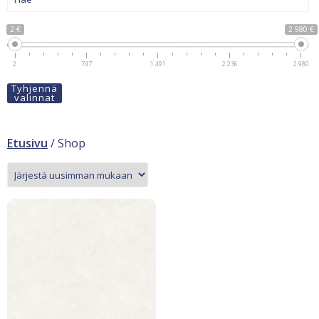
2 €
2 980 €
2
747
1 491
2 236
2 980
Tyhjennä
valinnat
Etusivu
/ Shop