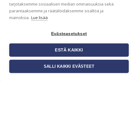
ensimmäisenä? Naputtele tiedot alas niin
tarjotaksemme sosiaalisen median ominaisuuksia sekä
pidämme sinut ajantasalla.
parantaaksemme ja räätälöidäksemme sisältöä ja
mainoksia.
Lue lisää
Evästeasetukset
ESTÄ KAIKKI
SALLI KAIKKI EVÄSTEET
c/o Suomen AM-Markkinointi Oy
Olemme kotimaisten tapettimarkkinoiden
edelläkävijänä ja tuomme kansainväliset
sisustus- ja tapettitrendit suomalaisiin koteihin.
Etsimme jatkuvasti uusia ideoita, inspiraatiota ja