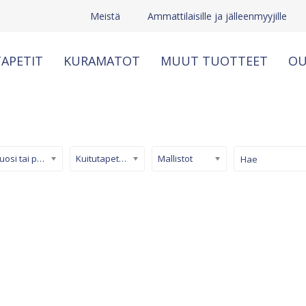
Meistä
Ammattilaisille ja jälleenmyyjille
APETIT
KURAMATOT
MUUT TUOTTEET
OU
Kuosi tai pinta
Kuitutapetti (non-woven)
Mallistot