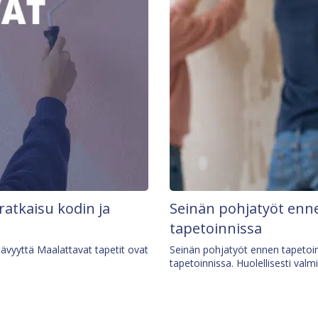
 ratkaisu kodin ja
Seinän pohjatyöt enne
tapetoinnissa
tävyyttä Maalattavat tapetit ovat
Seinän pohjatyöt ennen tapetoin
tapetoinnissa. Huolellisesti valm