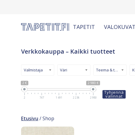
TAPETIT
VALOKUVAT
Verkkokauppa – Kaikki tuotteet
Valmistaja
Väri
Teema & tyyli
2 €
2 980 €
Tyhjennä
valinnat
2
747
1 491
2 236
2 980
Etusivu
/ Shop