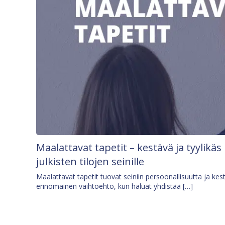
Maalattavat tapetit – kestävä ja tyylikäs
julkisten tilojen seinille
Maalattavat tapetit tuovat seiniin persoonallisuutta ja kes
erinomainen vaihtoehto, kun haluat yhdistää […]