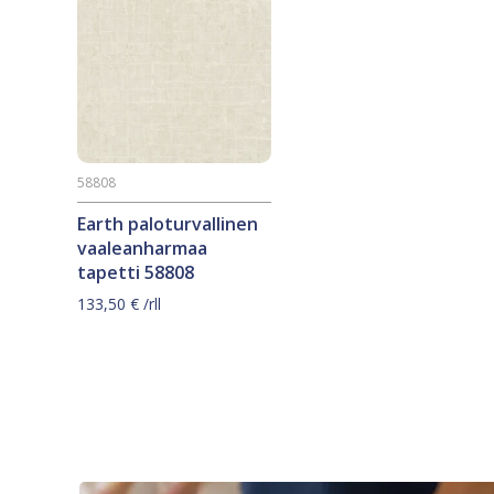
58808
Earth paloturvallinen
vaaleanharmaa
tapetti 58808
133,50
€
/rll