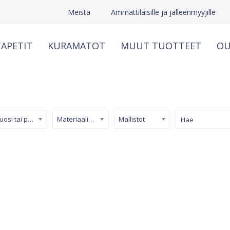
Meistä
Ammattilaisille ja jälleenmyyjille
APETIT
KURAMATOT
MUUT TUOTTEET
OU
Kuosi tai pinta
Materiaali/ tuotetyyppi
Mallistot