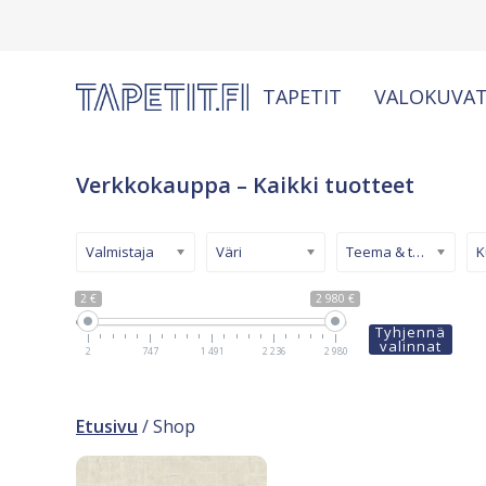
TAPETIT
VALOKUVAT
Verkkokauppa – Kaikki tuotteet
Valmistaja
Väri
Teema & tyyli
2 €
2 980 €
Tyhjennä
valinnat
2
747
1 491
2 236
2 980
Etusivu
/ Shop