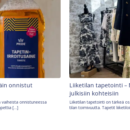
äin onnistut
Liiketilan tapetointi – 
julkisiin kohteisiin
ä vaiheista onnistuneessa
Liiketilan tapetointi on tärkeä 
apettia […]
tilan toimivuutta. Tapetit liiketilo