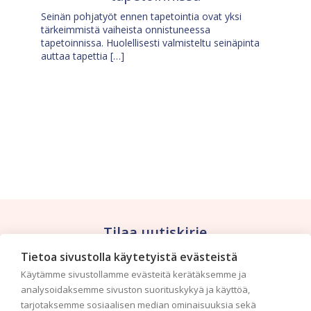
Seinän pohjatyöt ennen tapetointia ovat yksi
tärkeimmistä vaiheista onnistuneessa
tapetoinnissa. Huolellisesti valmisteltu seinäpinta
auttaa tapettia […]
Tilaa uutiskirje
Tietoa sivustolla käytetyistä evästeistä
Haluaisitko nähdä uusimmat tapettimallistot heti
Käytämme sivustollamme evästeitä kerätäksemme ja
ensimmäisenä? Naputtele tiedot alas niin
analysoidaksemme sivuston suorituskykyä ja käyttöä,
pidämme sinut ajantasalla.
tarjotaksemme sosiaalisen median ominaisuuksia sekä