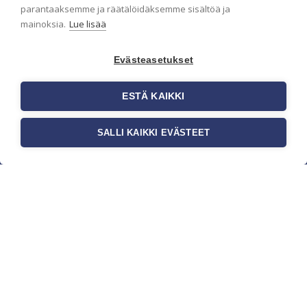
parantaaksemme ja räätälöidäksemme sisältöä ja
mainoksia.
Lue lisää
Evästeasetukset
ESTÄ KAIKKI
SALLI KAIKKI EVÄSTEET
c/o Suomen AM-Markkinointi Oy
Olemme kotimaisten tapettimarkkinoiden
edelläkävijänä ja tuomme kansainväliset
sisustus- ja tapettitrendit suomalaisiin koteihin.
Etsimme jatkuvasti uusia ideoita, inspiraatiota ja
trendejä kansainvälisiltä markkinoilta.
Rekisteriseloste
Toimitusehdot
Brandtool