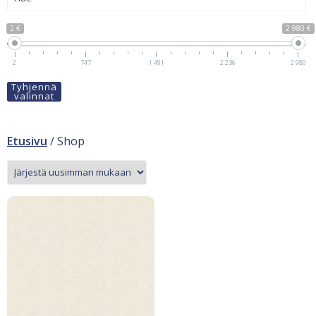
2 €
2 980 €
2
747
1 491
2 236
2 980
Tyhjennä
valinnat
Etusivu
/ Shop