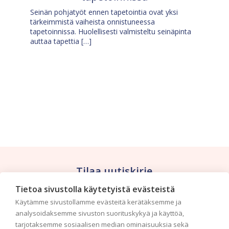
Seinän pohjatyöt ennen tapetointia ovat yksi
tärkeimmistä vaiheista onnistuneessa
tapetoinnissa. Huolellisesti valmisteltu seinäpinta
auttaa tapettia […]
Tilaa uutiskirje
Tietoa sivustolla käytetyistä evästeistä
Haluaisitko nähdä uusimmat tapettimallistot heti
Käytämme sivustollamme evästeitä kerätäksemme ja
ensimmäisenä? Naputtele tiedot alas niin
analysoidaksemme sivuston suorituskykyä ja käyttöä,
pidämme sinut ajantasalla.
tarjotaksemme sosiaalisen median ominaisuuksia sekä