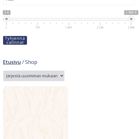
2 €
2 980 €
2
747
1 491
2 236
2 980
Tyhjennä
valinnat
Etusivu
/ Shop