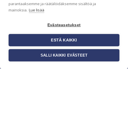
parantaaksemme ja räätälöidäksemme sisältöä ja
mainoksia.
Lue lisää
Evästeasetukset
ESTÄ KAIKKI
SALLI KAIKKI EVÄSTEET
c/o Suomen AM-Markkinointi Oy
Olemme kotimaisten tapettimarkkinoiden
edelläkävijänä ja tuomme kansainväliset
sisustus- ja tapettitrendit suomalaisiin koteihin.
Etsimme jatkuvasti uusia ideoita, inspiraatiota ja
trendejä kansainvälisiltä markkinoilta.
Rekisteriseloste
Toimitusehdot
Brandtool