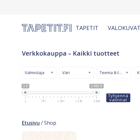
TAPETIT
VALOKUVAT
Verkkokauppa – Kaikki tuotteet
Valmistaja
Väri
Teema & tyyli
2 €
2 980 €
Tyhjennä
valinnat
2
747
1 491
2 236
2 980
Etusivu
/ Shop