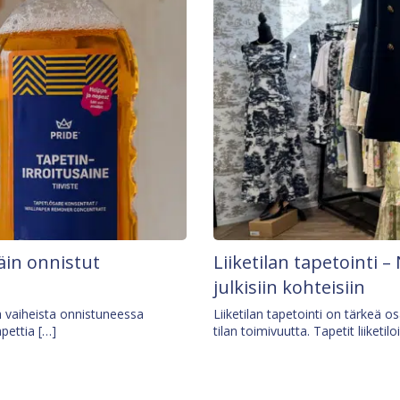
äin onnistut
Liiketilan tapetointi – 
julkisiin kohteisiin
ä vaiheista onnistuneessa
Liiketilan tapetointi on tärkeä 
apettia […]
tilan toimivuutta. Tapetit liiketilo