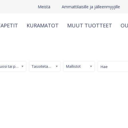
Meistä
Ammattilaisille ja jälleenmyyjille
APETIT
KURAMATOT
MUUT TUOTTEET
OU
Kuosi tai pinta
Tasoitetapetti
Mallistot