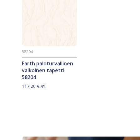
58204
Earth paloturvallinen
valkoinen tapetti
58204
117,20
€
/rll