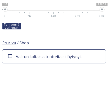
2 €
2 980 €
2
747
1 491
2 236
2 980
Tyhjennä
valinnat
Etusivu
/ Shop
Valitun kaltaisia tuotteita ei löytynyt.