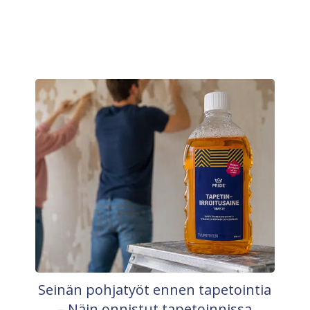
Seinän pohjatyöt ennen tapetointia
– Näin onnistut tapetoinnissa