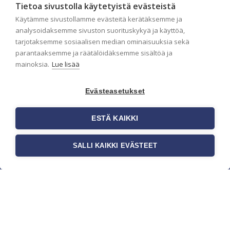
Tietoa sivustolla käytetyistä evästeistä
Käytämme sivustollamme evästeitä kerätäksemme ja
analysoidaksemme sivuston suorituskykyä ja käyttöä,
tarjotaksemme sosiaalisen median ominaisuuksia sekä
parantaaksemme ja räätälöidäksemme sisältöä ja
mainoksia.
Lue lisää
Evästeasetukset
ESTÄ KAIKKI
c/o Suomen AM-Markkinointi Oy
Olemme kotimaisten tapettimarkkinoiden
SALLI KAIKKI EVÄSTEET
edelläkävijänä ja tuomme kansainväliset sisustus-
ja tapettitrendit suomalaisiin koteihin. Etsimme
jatkuvasti uusia ideoita, inspiraatiota ja trendejä
kansainvälisiltä markkinoilta.
Rekisteriseloste
Toimitusehdot
Brandtool