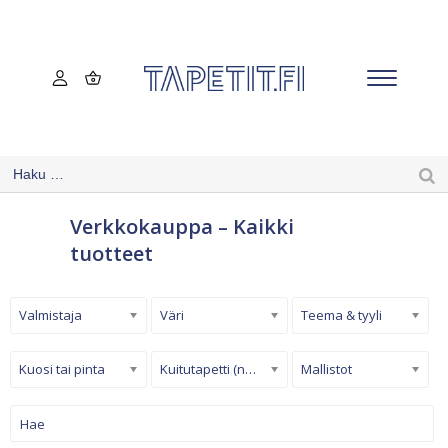
Verkkokauppa – Kaikki
tuotteet
Valmistaja
Väri
Teema & tyyli
Kuosi tai pinta
Kuitutapetti (non-woven)
Mallistot