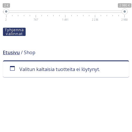
2 €
2 980 €
2
747
1 491
2 236
2 980
Tyhjennä
valinnat
Etusivu
/ Shop
Valitun kaltaisia tuotteita ei löytynyt.