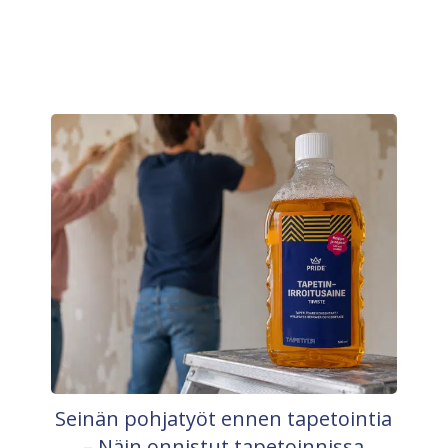
Seinän pohjatyöt ennen tapetointia
– Näin onnistut tapetoinnissa