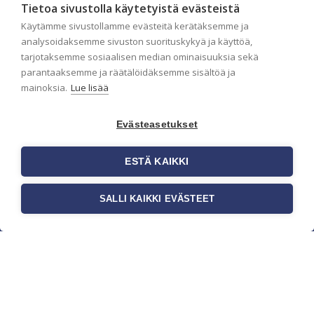
Tietoa sivustolla käytetyistä evästeistä
Käytämme sivustollamme evästeitä kerätäksemme ja
analysoidaksemme sivuston suorituskykyä ja käyttöä,
tarjotaksemme sosiaalisen median ominaisuuksia sekä
parantaaksemme ja räätälöidäksemme sisältöä ja
mainoksia.
Lue lisää
Evästeasetukset
ESTÄ KAIKKI
c/o Suomen AM-Markkinointi Oy
Olemme kotimaisten tapettimarkkinoiden
SALLI KAIKKI EVÄSTEET
edelläkävijänä ja tuomme kansainväliset sisustus-
ja tapettitrendit suomalaisiin koteihin. Etsimme
jatkuvasti uusia ideoita, inspiraatiota ja trendejä
kansainvälisiltä markkinoilta.
Rekisteriseloste
Toimitusehdot
Brandtool