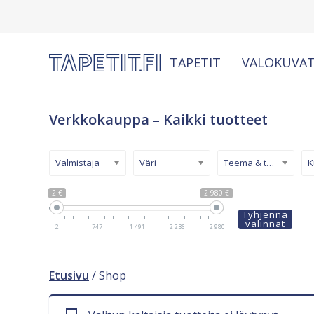
TAPETIT
VALOKUVAT
Verkkokauppa – Kaikki tuotteet
Valmistaja
Väri
Teema & tyyli
2 €
2 980 €
Tyhjennä
valinnat
2
747
1 491
2 236
2 980
Etusivu
/ Shop