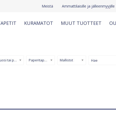
Meistä
Ammattilaisille ja jälleenmyyjille
APETIT
KURAMATOT
MUUT TUOTTEET
OU
Kuosi tai pinta
Paperitapetti
Mallistot