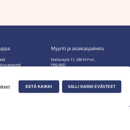
uppa
Myynti ja asiakaspalvelu
tit
Eteläväylä 11, 28610 Pori,
okuvatapetit
FINLAND
t tuotteet
+358 2 837 69 480
t & Vinkit
[email protected]
Katso sijainti kartalta
ukset
ESTÄ KAIKKI
SALLI KAIKKI EVÄSTEET
Asiakaspalvelu ja varasto
avoinna ma–to klo 8–16 ja pe klo
8-14
Office and warehouse open
Mon–Thu 8–16 h and Fri 8-14