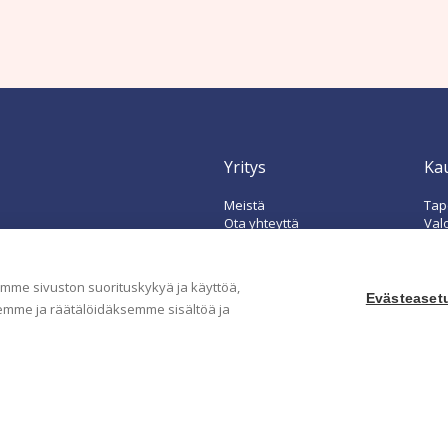
Yritys
Ka
Meistä
Tape
Ota yhteyttä
Val
Jälleenmyyjät
Muu
Ohjeet
Idea
FAQ
me sivuston suorituskykyä ja käyttöä,
Evästeaset
mme ja räätälöidäksemme sisältöä ja