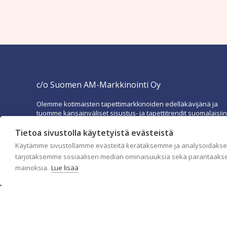
c/o Suomen AM-Markkinointi Oy
Olemme kotimaisten tapettimarkkinoiden edelläkävijänä ja
tuomme kansainväliset sisustus- ja tapettitrendit suomalaisiin
koteihin. Etsimme jatkuvasti uusia ideoita, inspiraatiota ja
trendejä kansainvälisiltä markkinoilta.
Tietoa sivustolla käytetyistä evästeistä
Käytämme sivustollamme evästeitä kerätäksemme ja analysoidaksem
Rekisteriseloste
Toimitusehdot
Brandtool
tarjotaksemme sosiaalisen median ominaisuuksia sekä parantaakse
mainoksia.
Lue lisää