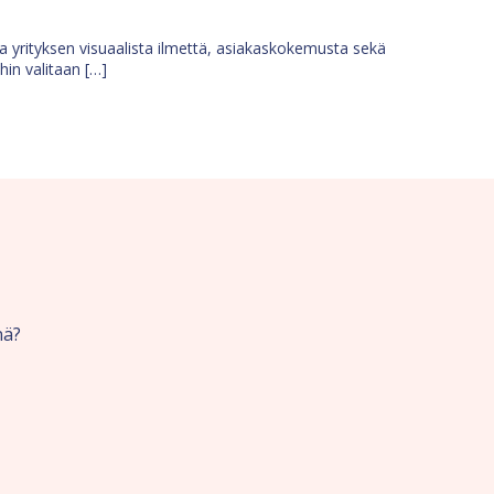
osa yrityksen visuaalista ilmettä, asiakaskokemusta sekä
ihin valitaan […]
nä?