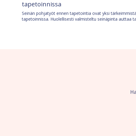
tapetoinnissa
Seinän pohjatyöt ennen tapetointia ovat yksi tärkeimmist
tapetoinnissa. Huolellisesti valmisteltu seinäpinta auttaa t
Ha