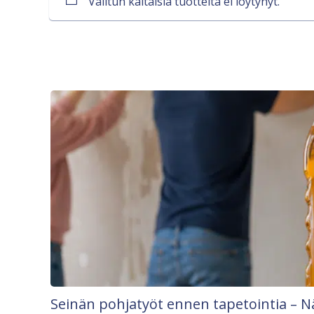
Valitun kaltaisia tuotteita ei löytynyt.
Seinän pohjatyöt ennen tapetointia – N