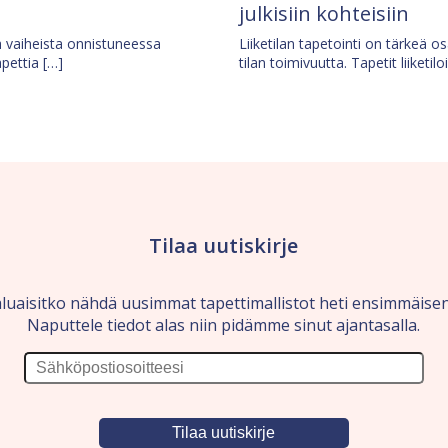
julkisiin kohteisiin
ä vaiheista onnistuneessa
Liiketilan tapetointi on tärkeä 
apettia […]
tilan toimivuutta. Tapetit liiketilo
Tilaa uutiskirje
luaisitko nähdä uusimmat tapettimallistot heti ensimmäise
Naputtele tiedot alas niin pidämme sinut ajantasalla.