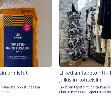
äin onnistut
Liiketilan tapetointi – 
julkisiin kohteisiin
ä vaiheista onnistuneessa
Liiketilan tapetointi on tärkeä 
apettia […]
tilan toimivuutta. Tapetit liiketilo