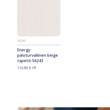
56243
Energy
paloturvallinen beige
tapetti 56243
110,80
€
/rll