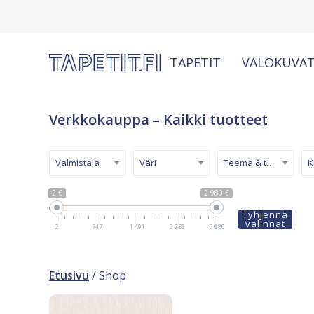
TAPETIT
VALOKUVAT
Verkkokauppa – Kaikki tuotteet
Valmistaja
Väri
Teema & tyyli
2 €
2 980 €
Tyhjennä
valinnat
2
747
1 491
2 236
2 980
Etusivu
/ Shop