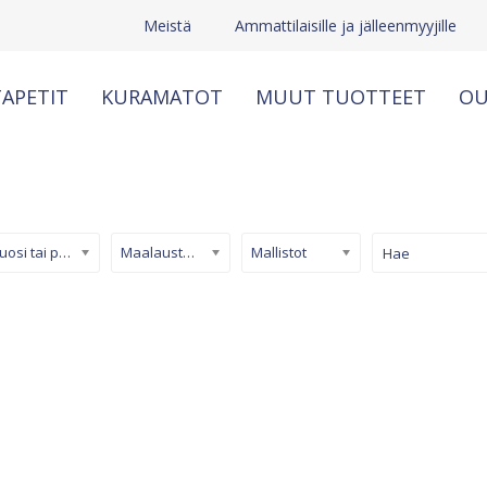
Meistä
Ammattilaisille ja jälleenmyyjille
APETIT
KURAMATOT
MUUT TUOTTEET
OU
Kuosi tai pinta
Maalaustapetti
Mallistot