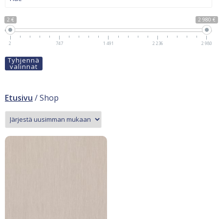
2 €
2 980 €
2
747
1 491
2 236
2 980
Tyhjennä
valinnat
Etusivu
/ Shop