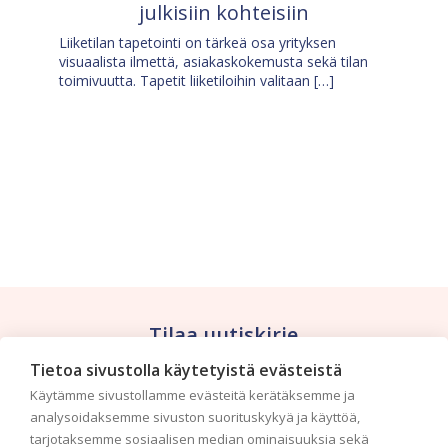
julkisiin kohteisiin
Liiketilan tapetointi on tärkeä osa yrityksen
visuaalista ilmettä, asiakaskokemusta sekä tilan
toimivuutta. Tapetit liiketiloihin valitaan […]
Tilaa uutiskirje
Tietoa sivustolla käytetyistä evästeistä
Haluaisitko nähdä uusimmat tapettimallistot heti
Käytämme sivustollamme evästeitä kerätäksemme ja
ensimmäisenä? Naputtele tiedot alas niin
analysoidaksemme sivuston suorituskykyä ja käyttöä,
pidämme sinut ajantasalla.
tarjotaksemme sosiaalisen median ominaisuuksia sekä