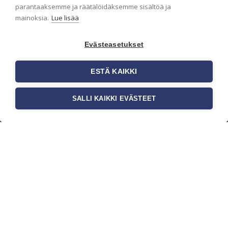
parantaaksemme ja räätälöidäksemme sisältöä ja
mainoksia.
Lue lisää
Evästeasetukset
ESTÄ KAIKKI
SALLI KAIKKI EVÄSTEET
c/o Suomen AM-Markkinointi Oy
Olemme kotimaisten tapettimarkkinoiden
edelläkävijänä ja tuomme kansainväliset
sisustus- ja tapettitrendit suomalaisiin koteihin.
Etsimme jatkuvasti uusia ideoita, inspiraatiota ja
trendejä kansainvälisiltä markkinoilta.
Rekisteriseloste
Toimitusehdot
Brandtool