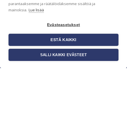
parantaaksemme ja räätälöidäksemme sisältöä ja
mainoksia.
Lue lisää
Evästeasetukset
ESTÄ KAIKKI
SALLI KAIKKI EVÄSTEET
c/o Suomen AM-Markkinointi Oy
Olemme kotimaisten tapettimarkkinoiden
edelläkävijänä ja tuomme kansainväliset
sisustus- ja tapettitrendit suomalaisiin koteihin.
Etsimme jatkuvasti uusia ideoita, inspiraatiota ja
trendejä kansainvälisiltä markkinoilta.
Rekisteriseloste
Toimitusehdot
Brandtool