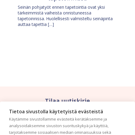
Seinän pohjatyöt ennen tapetointia ovat yksi
tärkeimmistä vaiheista onnistuneessa
tapetoinnissa. Huolellisesti valmisteltu seinäpinta
auttaa tapettia […]
Tilaa uutiskirje
Tietoa sivustolla käytetyistä evästeistä
Haluaisitko nähdä uusimmat tapettimallistot heti
Käytämme sivustollamme evästeitä kerätäksemme ja
ensimmäisenä? Naputtele tiedot alas niin
analysoidaksemme sivuston suorituskykyä ja käyttöä,
pidämme sinut ajantasalla.
tarjotaksemme sosiaalisen median ominaisuuksia sekä