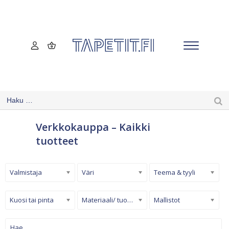
Verkkokauppa – Kaikki
tuotteet
Valmistaja
Väri
Teema & tyyli
Kuosi tai pinta
Materiaali/ tuotetyyppi
Mallistot