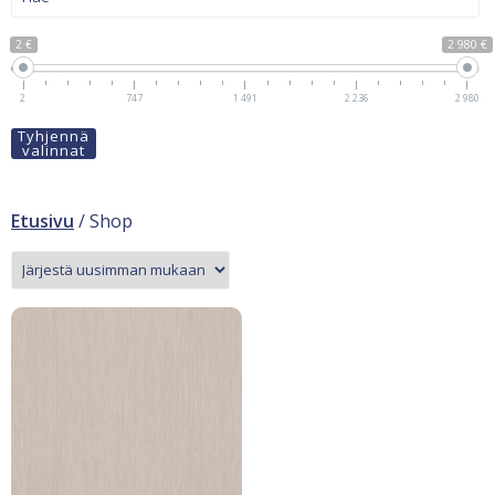
2 €
2 980 €
2
747
1 491
2 236
2 980
Tyhjennä
valinnat
Etusivu
/ Shop