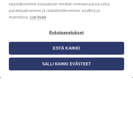
pidämme sinut ajantasalla.
tarjotaksemme sosiaalisen median ominaisuuksia sekä
parantaaksemme ja räätälöidäksemme sisältöä ja
mainoksia.
Lue lisää
Evästeasetukset
ESTÄ KAIKKI
SALLI KAIKKI EVÄSTEET
c/o Suomen AM-Markkinointi Oy
Olemme kotimaisten tapettimarkkinoiden
edelläkävijänä ja tuomme kansainväliset
sisustus- ja tapettitrendit suomalaisiin koteihin.
Etsimme jatkuvasti uusia ideoita, inspiraatiota ja
trendejä kansainvälisiltä markkinoilta.