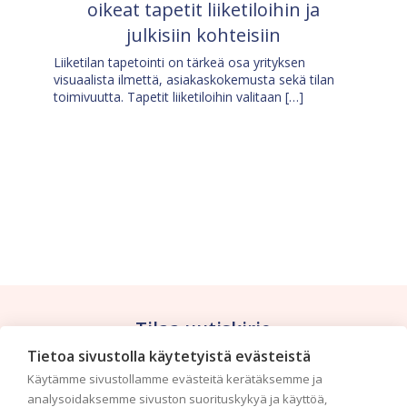
oikeat tapetit liiketiloihin ja
julkisiin kohteisiin
Liiketilan tapetointi on tärkeä osa yrityksen
visuaalista ilmettä, asiakaskokemusta sekä tilan
toimivuutta. Tapetit liiketiloihin valitaan […]
Tilaa uutiskirje
Tietoa sivustolla käytetyistä evästeistä
Haluaisitko nähdä uusimmat tapettimallistot heti
Käytämme sivustollamme evästeitä kerätäksemme ja
ensimmäisenä? Naputtele tiedot alas niin
analysoidaksemme sivuston suorituskykyä ja käyttöä,