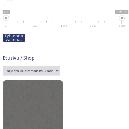
2 €
2 980 €
2
747
1 491
2 236
2 980
Tyhjennä
valinnat
Etusivu
/ Shop