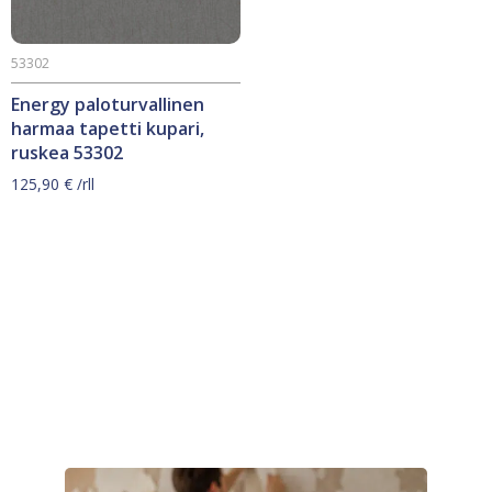
53302
Energy paloturvallinen
harmaa tapetti kupari,
ruskea 53302
125,90
€
/rll