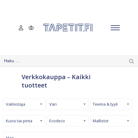
Verkkokauppa – Kaikki
tuotteet
Valmistaja
Väri
Teema & tyyli
Kuosi tai pinta
Ecodeco
Mallistot