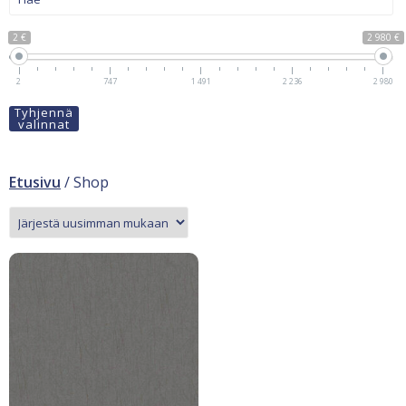
2 €
2 980 €
2
747
1 491
2 236
2 980
Tyhjennä
valinnat
Etusivu
/ Shop