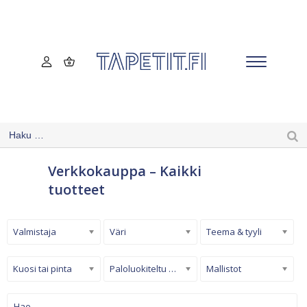
Verkkokauppa – Kaikki
tuotteet
Valmistaja
Väri
Teema & tyyli
Kuosi tai pinta
Paloluokiteltu tapetti
Mallistot