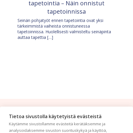
tapetointia – Näin onnistut
tapetoinnissa
Seinän pohjatyöt ennen tapetointia ovat yksi
tärkeimmistä vaiheista onnistuneessa
tapetoinnissa. Huolellisesti valmisteltu seinäpinta
auttaa tapettia […]
Tilaa uutiskirje
Tietoa sivustolla käytetyistä evästeistä
Käytämme sivustollamme evästeitä kerätäksemme ja
Haluaisitko nähdä uusimmat tapettimallistot heti
analysoidaksemme sivuston suorituskykyä ja käyttöä,