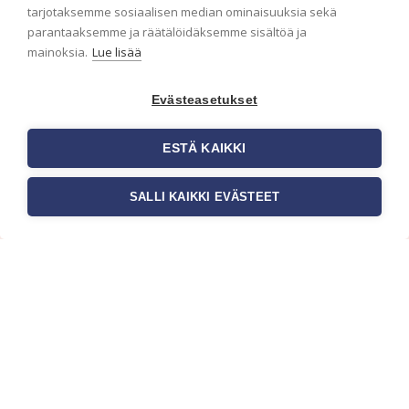
ensimmäisenä? Naputtele tiedot alas niin
tarjotaksemme sosiaalisen median ominaisuuksia sekä
pidämme sinut ajantasalla.
parantaaksemme ja räätälöidäksemme sisältöä ja
mainoksia.
Lue lisää
Evästeasetukset
ESTÄ KAIKKI
SALLI KAIKKI EVÄSTEET
c/o Suomen AM-Markkinointi Oy
Olemme kotimaisten tapettimarkkinoiden
edelläkävijänä ja tuomme kansainväliset
sisustus- ja tapettitrendit suomalaisiin koteihin.
Etsimme jatkuvasti uusia ideoita, inspiraatiota ja