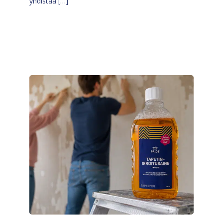
yhdistää […]