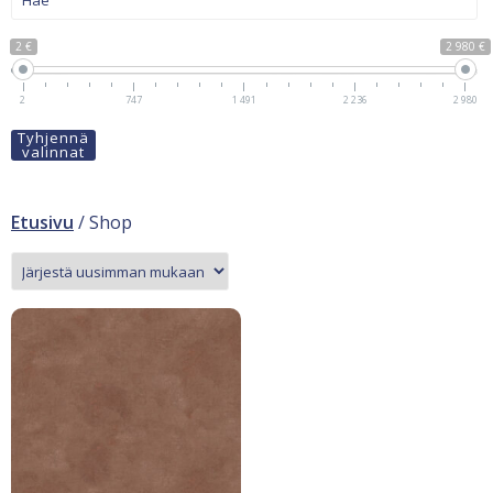
2 €
2 980 €
2
747
1 491
2 236
2 980
Tyhjennä
valinnat
Etusivu
/ Shop