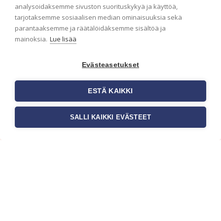
analysoidaksemme sivuston suorituskykyä ja käyttöä,
Haluaisitko nähdä uusimmat tapettimallistot heti
tarjotaksemme sosiaalisen median ominaisuuksia sekä
ensimmäisenä? Naputtele tiedot alas niin
parantaaksemme ja räätälöidäksemme sisältöä ja
pidämme sinut ajantasalla.
mainoksia.
Lue lisää
Evästeasetukset
ESTÄ KAIKKI
SALLI KAIKKI EVÄSTEET
c/o Suomen AM-Markkinointi Oy
Olemme kotimaisten tapettimarkkinoiden
edelläkävijänä ja tuomme kansainväliset
sisustus- ja tapettitrendit suomalaisiin koteihin.