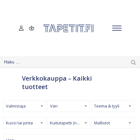
Verkkokauppa – Kaikki
tuotteet
Valmistaja
Väri
Teema & tyyli
Kuosi tai pinta
Kuitutapetti (non-woven)
Mallistot