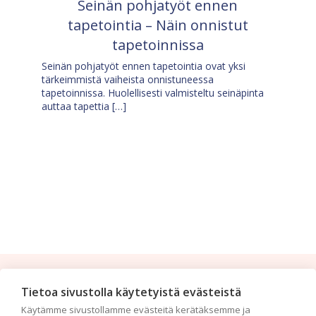
Seinän pohjatyöt ennen
tapetointia – Näin onnistut
tapetoinnissa
Seinän pohjatyöt ennen tapetointia ovat yksi
tärkeimmistä vaiheista onnistuneessa
tapetoinnissa. Huolellisesti valmisteltu seinäpinta
auttaa tapettia […]
Tilaa uutiskirje
Tietoa sivustolla käytetyistä evästeistä
Käytämme sivustollamme evästeitä kerätäksemme ja