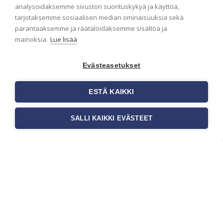
analysoidaksemme sivuston suorituskykyä ja käyttöä,
Haluaisitko nähdä uusimmat tapettimallistot heti
tarjotaksemme sosiaalisen median ominaisuuksia sekä
ensimmäisenä? Naputtele tiedot alas niin
parantaaksemme ja räätälöidäksemme sisältöä ja
pidämme sinut ajantasalla.
mainoksia.
Lue lisää
Evästeasetukset
ESTÄ KAIKKI
SALLI KAIKKI EVÄSTEET
c/o Suomen AM-Markkinointi Oy
Olemme kotimaisten tapettimarkkinoiden
edelläkävijänä ja tuomme kansainväliset
sisustus- ja tapettitrendit suomalaisiin koteihin.