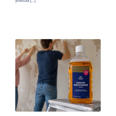
yhdistää […]