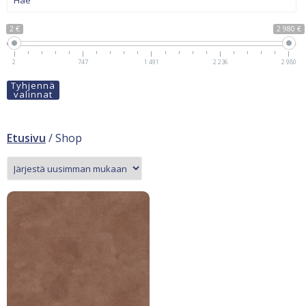
2 €
2 980 €
2
747
1 491
2 236
2 980
Tyhjennä
valinnat
Etusivu
/ Shop