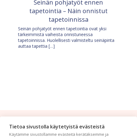
Seinän pohjatyöt ennen
tapetointia – Näin onnistut
tapetoinnissa
Seinän pohjatyöt ennen tapetointia ovat yksi
tärkeimmistä vaiheista onnistuneessa
tapetoinnissa. Huolellisesti valmisteltu seinäpinta
auttaa tapettia […]
Tilaa uutiskirje
Tietoa sivustolla käytetyistä evästeistä
Käytämme sivustollamme evästeitä kerätäksemme ja