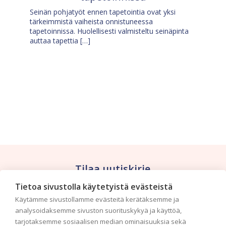
Seinän pohjatyöt ennen tapetointia ovat yksi
tärkeimmistä vaiheista onnistuneessa
tapetoinnissa. Huolellisesti valmisteltu seinäpinta
auttaa tapettia […]
Tilaa uutiskirje
Tietoa sivustolla käytetyistä evästeistä
Haluaisitko nähdä uusimmat tapettimallistot heti
Käytämme sivustollamme evästeitä kerätäksemme ja
ensimmäisenä? Naputtele tiedot alas niin
analysoidaksemme sivuston suorituskykyä ja käyttöä,
pidämme sinut ajantasalla.
tarjotaksemme sosiaalisen median ominaisuuksia sekä