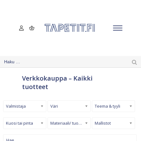
Verkkokauppa – Kaikki
tuotteet
Valmistaja
Väri
Teema & tyyli
Kuosi tai pinta
Materiaali/ tuotetyyppi
Mallistot