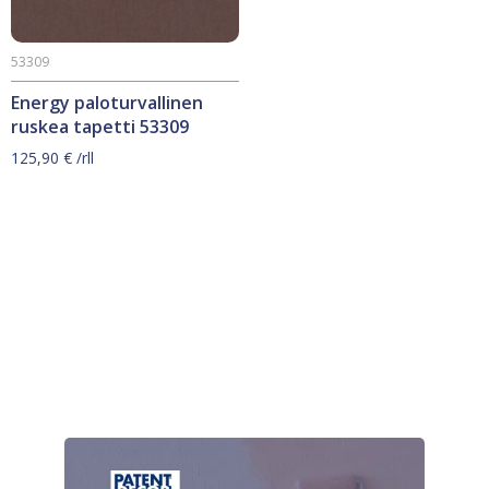
53309
Energy paloturvallinen
ruskea tapetti 53309
125,90
€
/rll