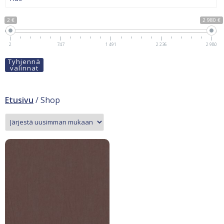
2 €
2 980 €
2
747
1 491
2 236
2 980
Tyhjennä
valinnat
Etusivu
/ Shop