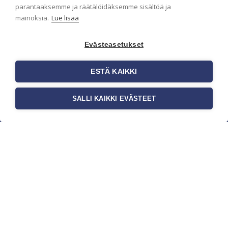
parantaaksemme ja räätälöidäksemme sisältöä ja
mainoksia.
Lue lisää
Evästeasetukset
ESTÄ KAIKKI
SALLI KAIKKI EVÄSTEET
c/o Suomen AM-Markkinointi Oy
Olemme kotimaisten tapettimarkkinoiden
edelläkävijänä ja tuomme kansainväliset
sisustus- ja tapettitrendit suomalaisiin koteihin.
Etsimme jatkuvasti uusia ideoita, inspiraatiota ja
trendejä kansainvälisiltä markkinoilta.
Rekisteriseloste
Toimitusehdot
Brandtool