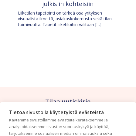
julkisiin kohteisiin
Liiketilan tapetointi on tärkeä osa yrityksen
visuaalista ilmettä, asiakaskokemusta sekä tilan
toimivuutta. Tapetit liiketiloihin valitaan […]
Tilaa uutiskirje
Tietoa sivustolla käytetyistä evästeistä
Haluaisitko nähdä uusimmat tapettimallistot heti
Käytämme sivustollamme evästeitä kerätäksemme ja
ensimmäisenä? Naputtele tiedot alas niin
analysoidaksemme sivuston suorituskykyä ja käyttöä,
pidämme sinut ajantasalla.
tarjotaksemme sosiaalisen median ominaisuuksia sekä