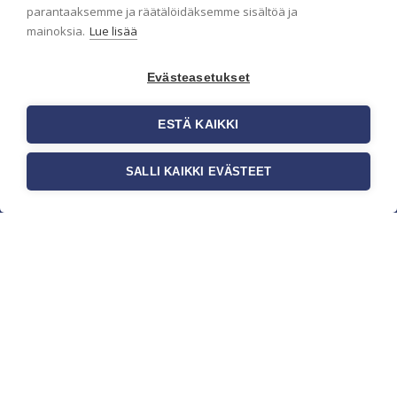
parantaaksemme ja räätälöidäksemme sisältöä ja
mainoksia.
Lue lisää
Evästeasetukset
ESTÄ KAIKKI
SALLI KAIKKI EVÄSTEET
c/o Suomen AM-Markkinointi Oy
Olemme kotimaisten tapettimarkkinoiden
edelläkävijänä ja tuomme kansainväliset
sisustus- ja tapettitrendit suomalaisiin koteihin.
Etsimme jatkuvasti uusia ideoita, inspiraatiota ja
trendejä kansainvälisiltä markkinoilta.
Rekisteriseloste
Toimitusehdot
Brandtool