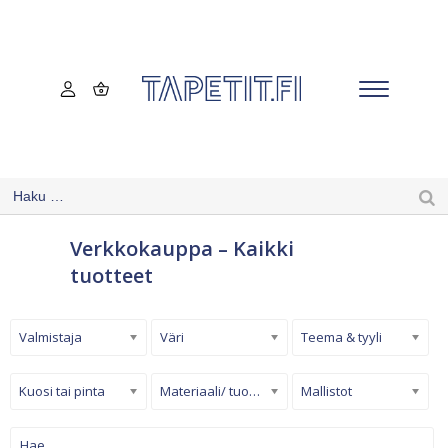
Verkkokauppa – Kaikki
tuotteet
Valmistaja
Väri
Teema & tyyli
Kuosi tai pinta
Materiaali/ tuotetyyppi
Mallistot