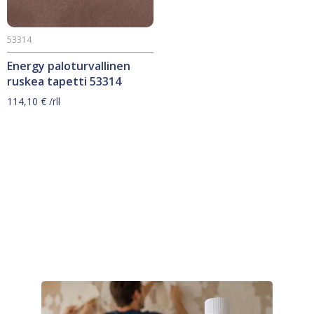
53314
Energy paloturvallinen
ruskea tapetti 53314
114,10
€
/rll