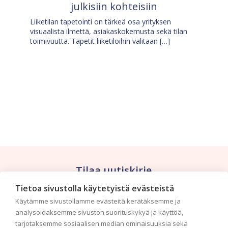
julkisiin kohteisiin
Liiketilan tapetointi on tärkeä osa yrityksen
visuaalista ilmettä, asiakaskokemusta sekä tilan
toimivuutta. Tapetit liiketiloihin valitaan […]
Tilaa uutiskirje
Tietoa sivustolla käytetyistä evästeistä
Haluaisitko nähdä uusimmat tapettimallistot heti
Käytämme sivustollamme evästeitä kerätäksemme ja
ensimmäisenä? Naputtele tiedot alas niin
analysoidaksemme sivuston suorituskykyä ja käyttöä,
pidämme sinut ajantasalla.
tarjotaksemme sosiaalisen median ominaisuuksia sekä