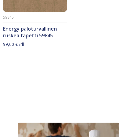
59845
Energy paloturvallinen
ruskea tapetti 59845
99,00
€
/rll