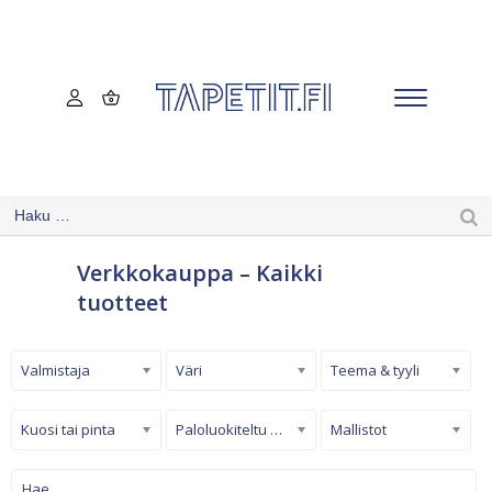
Verkkokauppa – Kaikki
tuotteet
Valmistaja
Väri
Teema & tyyli
Kuosi tai pinta
Paloluokiteltu tapetti
Mallistot