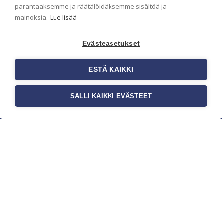
parantaaksemme ja räätälöidäksemme sisältöä ja
mainoksia.
Lue lisää
Evästeasetukset
ESTÄ KAIKKI
SALLI KAIKKI EVÄSTEET
c/o Suomen AM-Markkinointi Oy
Olemme kotimaisten tapettimarkkinoiden
edelläkävijänä ja tuomme kansainväliset
sisustus- ja tapettitrendit suomalaisiin koteihin.
Etsimme jatkuvasti uusia ideoita, inspiraatiota ja
trendejä kansainvälisiltä markkinoilta.
Rekisteriseloste
Toimitusehdot
Brandtool