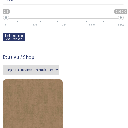
2 €
2 980 €
2
747
1 491
2 236
2 980
Tyhjennä
valinnat
Etusivu
/ Shop