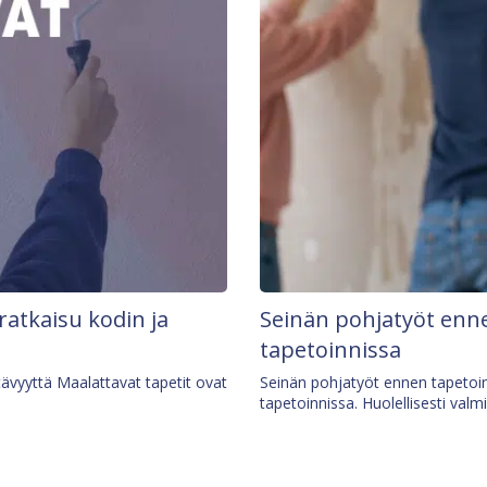
 ratkaisu kodin ja
Seinän pohjatyöt enne
tapetoinnissa
tävyyttä Maalattavat tapetit ovat
Seinän pohjatyöt ennen tapetoin
tapetoinnissa. Huolellisesti valm