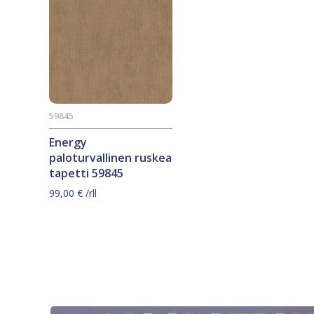
59845
Energy
paloturvallinen ruskea
tapetti 59845
99,00
€
/rll