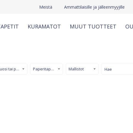
Meistä
Ammattilaisille ja jälleenmyyjille
APETIT
KURAMATOT
MUUT TUOTTEET
OU
Kuosi tai pinta
Paperitapetti
Mallistot