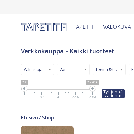
TAPETIT
VALOKUVAT
Verkkokauppa – Kaikki tuotteet
Valmistaja
Väri
Teema & tyyli
2 €
2 980 €
Tyhjennä
valinnat
2
747
1 491
2 236
2 980
Etusivu
/ Shop