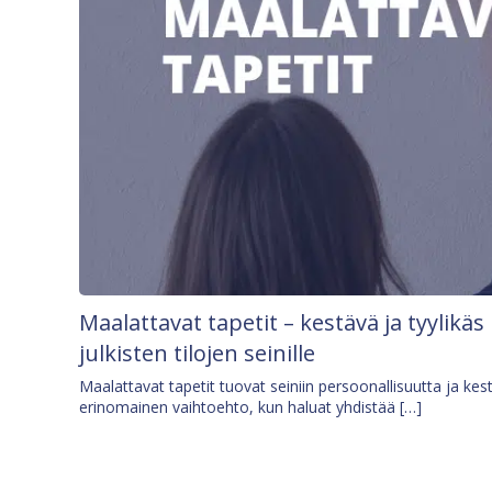
Maalattavat tapetit – kestävä ja tyylikäs
julkisten tilojen seinille
Maalattavat tapetit tuovat seiniin persoonallisuutta ja kes
erinomainen vaihtoehto, kun haluat yhdistää […]