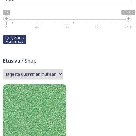
2 €
2 980 €
2
747
1 491
2 236
2 980
Tyhjennä
valinnat
Etusivu
/ Shop