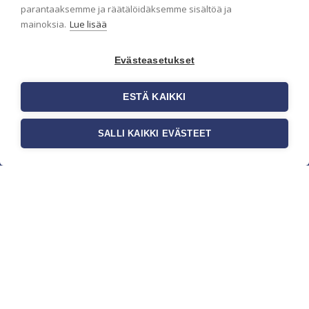
parantaaksemme ja räätälöidäksemme sisältöä ja
mainoksia.
Lue lisää
Evästeasetukset
ESTÄ KAIKKI
SALLI KAIKKI EVÄSTEET
c/o Suomen AM-Markkinointi Oy
Olemme kotimaisten tapettimarkkinoiden
edelläkävijänä ja tuomme kansainväliset
sisustus- ja tapettitrendit suomalaisiin koteihin.
Etsimme jatkuvasti uusia ideoita, inspiraatiota ja
trendejä kansainvälisiltä markkinoilta.
Rekisteriseloste
Toimitusehdot
Brandtool