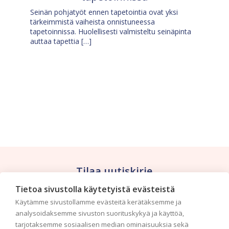
Seinän pohjatyöt ennen tapetointia ovat yksi
tärkeimmistä vaiheista onnistuneessa
tapetoinnissa. Huolellisesti valmisteltu seinäpinta
auttaa tapettia […]
Tilaa uutiskirje
Tietoa sivustolla käytetyistä evästeistä
Haluaisitko nähdä uusimmat tapettimallistot heti
Käytämme sivustollamme evästeitä kerätäksemme ja
ensimmäisenä? Naputtele tiedot alas niin
analysoidaksemme sivuston suorituskykyä ja käyttöä,
pidämme sinut ajantasalla.
tarjotaksemme sosiaalisen median ominaisuuksia sekä