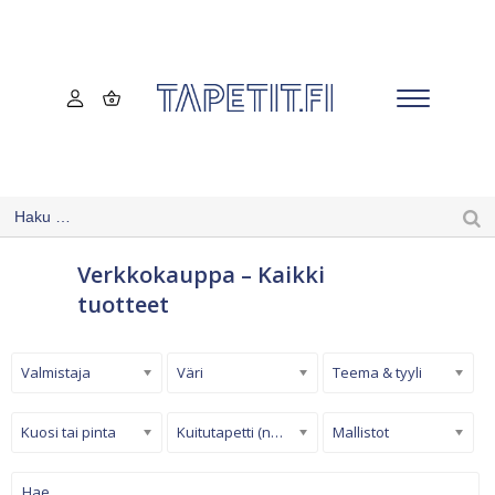
Verkkokauppa – Kaikki
tuotteet
Valmistaja
Väri
Teema & tyyli
Kuosi tai pinta
Kuitutapetti (non-woven)
Mallistot