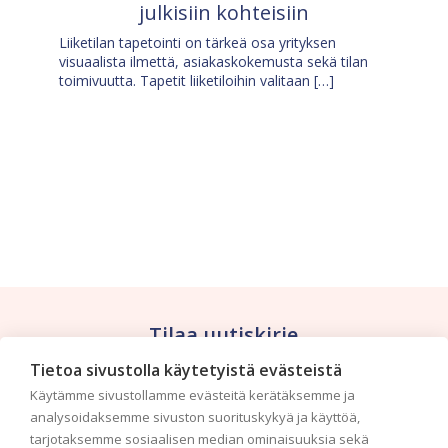
julkisiin kohteisiin
Liiketilan tapetointi on tärkeä osa yrityksen
visuaalista ilmettä, asiakaskokemusta sekä tilan
toimivuutta. Tapetit liiketiloihin valitaan […]
Tilaa uutiskirje
Tietoa sivustolla käytetyistä evästeistä
Haluaisitko nähdä uusimmat tapettimallistot heti
Käytämme sivustollamme evästeitä kerätäksemme ja
ensimmäisenä? Naputtele tiedot alas niin
analysoidaksemme sivuston suorituskykyä ja käyttöä,
pidämme sinut ajantasalla.
tarjotaksemme sosiaalisen median ominaisuuksia sekä