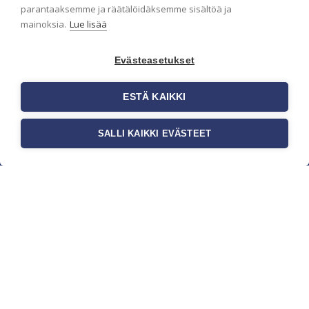
parantaaksemme ja räätälöidäksemme sisältöä ja
mainoksia.
Lue lisää
Evästeasetukset
ESTÄ KAIKKI
SALLI KAIKKI EVÄSTEET
c/o Suomen AM-Markkinointi Oy
Olemme kotimaisten tapettimarkkinoiden
edelläkävijänä ja tuomme kansainväliset
sisustus- ja tapettitrendit suomalaisiin koteihin.
Etsimme jatkuvasti uusia ideoita, inspiraatiota ja
trendejä kansainvälisiltä markkinoilta.
Rekisteriseloste
Toimitusehdot
Brandtool