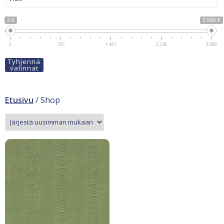
2 €
2 980 €
2
747
1 491
2 236
2 980
Tyhjennä
valinnat
Etusivu
/ Shop