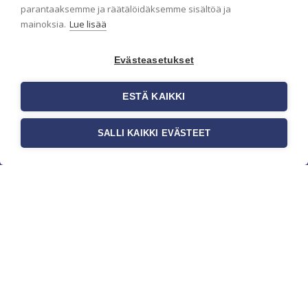
parantaaksemme ja räätälöidäksemme sisältöä ja
mainoksia.
Lue lisää
Evästeasetukset
ESTÄ KAIKKI
SALLI KAIKKI EVÄSTEET
c/o Suomen AM-Markkinointi Oy
Olemme kotimaisten tapettimarkkinoiden
edelläkävijänä ja tuomme kansainväliset
sisustus- ja tapettitrendit suomalaisiin koteihin.
Etsimme jatkuvasti uusia ideoita, inspiraatiota ja
trendejä kansainvälisiltä markkinoilta.
Rekisteriseloste
Toimitusehdot
Brandtool