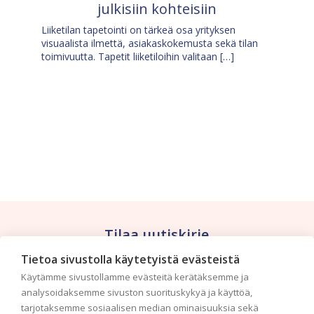
julkisiin kohteisiin
Liiketilan tapetointi on tärkeä osa yrityksen
visuaalista ilmettä, asiakaskokemusta sekä tilan
toimivuutta. Tapetit liiketiloihin valitaan […]
Tilaa uutiskirje
Tietoa sivustolla käytetyistä evästeistä
Haluaisitko nähdä uusimmat tapettimallistot heti
Käytämme sivustollamme evästeitä kerätäksemme ja
ensimmäisenä? Naputtele tiedot alas niin
analysoidaksemme sivuston suorituskykyä ja käyttöä,
pidämme sinut ajantasalla.
tarjotaksemme sosiaalisen median ominaisuuksia sekä