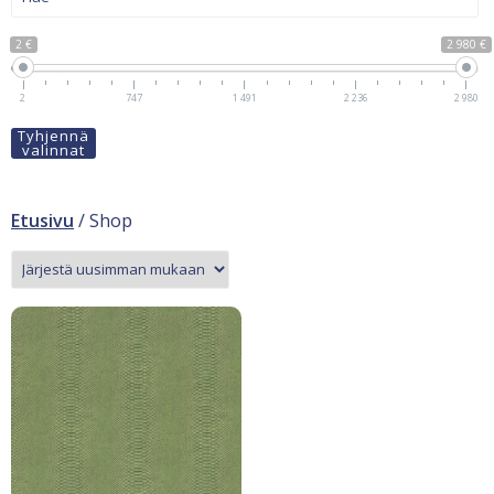
2 €
2 980 €
2
747
1 491
2 236
2 980
Tyhjennä
valinnat
Etusivu
/ Shop